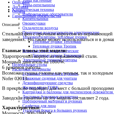
Урны настенные
Описание
Урны-пепельницы
Доставка
Климатическая техника
Оплата
Инфракрасные обогреватели
Гарантийный обязательства
Кипятильники
Овощесушки
Описание
Охладители воздуха
Проточные водонагреватели электрические
Стильный фен с прочным корпусом из нержавеющей с
Тепловентиляторы, тепловые пушки
заведениях. Но также может использоваться и в дом
Тепловые пушки Тепломаш
Тепловые пушки Тропик
Главные плюсы этой модели:
Тепловые завесы электрические
Тепловые завесы Тепломаш
Ударопрочный корпус из нержавеющей стали.
Электронные терморегуляторы
Мощный двигатель на 1800W.
Пеленальные столы
6 режимов работы.
Расходные материалы
Возможна сушка головы как теплым, так и холодным 
Бумажные полотенца в рулонах
Nofer 02013.
Бумажные сиденья для унитаза
Дезинфицирующие средства
Жидкое мыло TORK
B прекрасно подойдет для мест с большой проходимос
Картриджи и баллоны для диспенсеров освежителя 
Листовые бумажные полотенца
Заводская гарантия на эту модель составляет 2 года.
Протирочный материал в рулонах
Салфетки для лица
Характеристики:
Туалетная бумага в больших рулонах
Мощность: 900-1800 W.