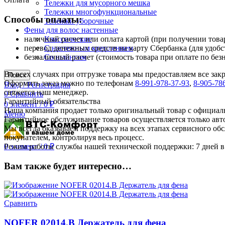
Тележки для мусорного мешка
Тележки многофункциональные
Способы оплаты:
Тележки уборочные
Фены для волос настенные
наличный расчет или оплата картой (при получении товар
Классические
перевод денежных средств на карту Сбербанка (для удобс
С настенным креплением
безналичный расчет (стоимость товара при оплате по без
Со шлангом
Во всех случаях при отгрузке товара мы предоставляем все за
Поиск
Оформить заказ можно по телефонам
8-991-978-37-93
,
8-905-78
Вход / Регистрация
свяжется наш менеджер.
0
Сравнить
Гарантийный обязательства
0
элемент
/
0
₽
Наша компания продает только оригинальный товар с официал
Меню
Гарантийное обслуживание товаров осуществляется только ав
Мы всегда оказываем поддержку на всех этапах сервисного о
покупателем, контролируя весь процесс.
Режим работы службы нашей технической поддержки: 7 дней в 
0
элемент
/
0
₽
Вам также будет интересно…
Сравнить
NOFER 02014.B Держатель для фена