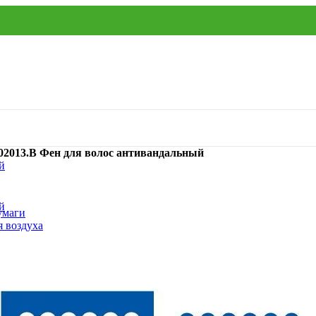
2013.B Фен для волос антивандальный
умаги
я воздуха