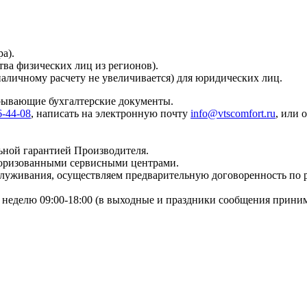
а).
тва физических лиц из регионов).
наличному расчету не увеличивается) для юридических лиц.
крывающие бухгалтерские документы.
6-44-08
, написать на электронную почту
info@vtscomfort.ru
, или 
ьной гарантией Производителя.
торизованными сервисными центрами.
бслуживания, осуществляем предварительную договоренность по
неделю 09:00-18:00 (в выходные и праздники сообщения приним