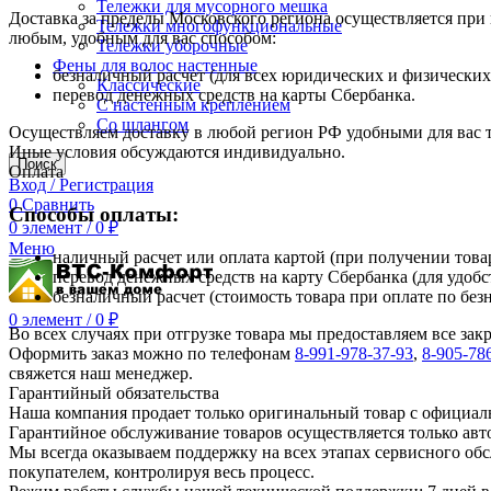
Тележки для мусорного мешка
Доставка за пределы Московского региона осуществляется пр
Тележки многофункциональные
любым, удобным для вас способом:
Тележки уборочные
Фены для волос настенные
безналичный расчет (для всех юридических и физических
Классические
перевод денежных средств на карты Сбербанка.
С настенным креплением
Со шлангом
Осуществляем доставку в любой регион РФ удобными для вас
Иные условия обсуждаются индивидуально.
Поиск
Оплата
Вход / Регистрация
0
Сравнить
Способы оплаты:
0
элемент
/
0
₽
Меню
наличный расчет или оплата картой (при получении товар
перевод денежных средств на карту Сбербанка (для удобс
безналичный расчет (стоимость товара при оплате по без
0
элемент
/
0
₽
Во всех случаях при отгрузке товара мы предоставляем все за
Оформить заказ можно по телефонам
8-991-978-37-93
,
8-905-78
свяжется наш менеджер.
Гарантийный обязательства
Наша компания продает только оригинальный товар с официал
Гарантийное обслуживание товаров осуществляется только ав
Мы всегда оказываем поддержку на всех этапах сервисного о
покупателем, контролируя весь процесс.