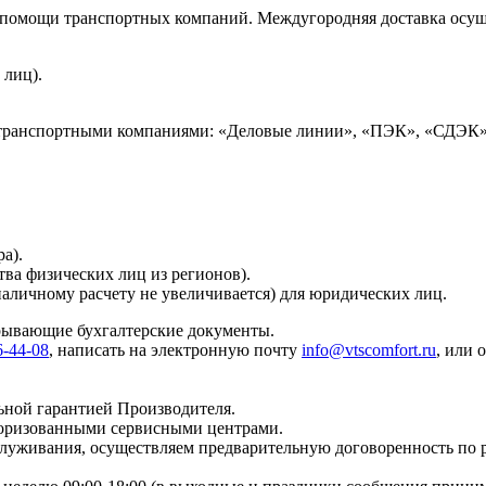
и помощи транспортных компаний. Междугородняя доставка осущ
 лиц).
 транспортными компаниями: «Деловые линии», «ПЭК», «СДЭК»
а).
тва физических лиц из регионов).
наличному расчету не увеличивается) для юридических лиц.
крывающие бухгалтерские документы.
6-44-08
, написать на электронную почту
info@vtscomfort.ru
, или 
ьной гарантией Производителя.
торизованными сервисными центрами.
бслуживания, осуществляем предварительную договоренность по