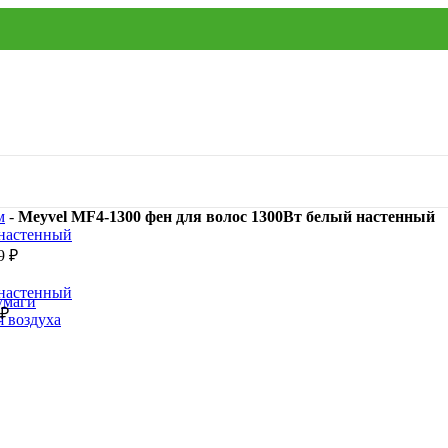
м
-
Meyvel MF4-1300 фен для волос 1300Вт белый настенный
9
₽
умаги
₽
я воздуха