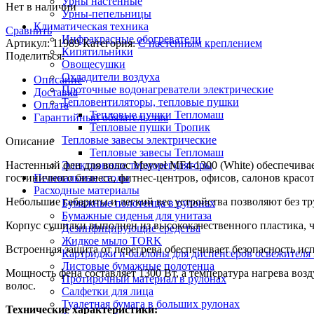
Урны настенные
Нет в наличии
Урны-пепельницы
Климатическая техника
Сравнить
Инфракрасные обогреватели
Артикул:
11989
Категория:
С настенным креплением
Кипятильники
Поделиться:
Овощесушки
Охладители воздуха
Описание
Проточные водонагреватели электрические
Доставка
Тепловентиляторы, тепловые пушки
Оплата
Тепловые пушки Тепломаш
Гарантийный обязательства
Тепловые пушки Тропик
Тепловые завесы электрические
Описание
Тепловые завесы Тепломаш
Настенный фен для волос Meyvel MF4-1300 (White) обеспечива
Электронные терморегуляторы
гостиничного бизнеса, фитнес-центров, офисов, салонов красо
Пеленальные столы
Расходные материалы
Небольшие габариты и легкий вес устройства позволяют без тр
Бумажные полотенца в рулонах
Бумажные сиденья для унитаза
Корпус сушилки выполнен из высококачественного пластика, ч
Дезинфицирующие средства
Жидкое мыло TORK
Встроенная защита от перегрева обеспечивает безопасность ис
Картриджи и баллоны для диспенсеров освежителя 
Листовые бумажные полотенца
Мощность фена составляет 1300 Вт, а температура нагрева возд
Протирочный материал в рулонах
волос.
Салфетки для лица
Туалетная бумага в больших рулонах
Технические характеристики: