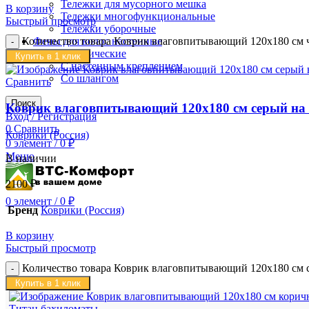
Тележки для мусорного мешка
В корзину
Тележки многофункциональные
Быстрый просмотр
Тележки уборочные
Количество товара Коврик влаговпитывающий 120х180 см
Фены для волос настенные
Классические
Купить в 1 клик
С настенным креплением
Со шлангом
Сравнить
Поиск
Коврик влаговпитывающий 120х180 см серый на
Вход / Регистрация
0
Сравнить
Коврики (Россия)
0
элемент
/
0
₽
Меню
В наличии
2100
₽
0
элемент
/
0
₽
Бренд
Коврики (Россия)
В корзину
Быстрый просмотр
Количество товара Коврик влаговпитывающий 120х180 см 
Купить в 1 клик
Титан бахиломаты