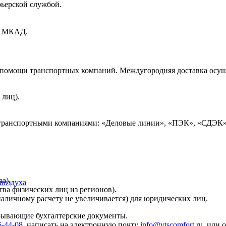
рьерской службой.
ах МКАД.
и помощи транспортных компаний. Междугородняя доставка осущ
 лиц).
 транспортными компаниями: «Деловые линии», «ПЭК», «СДЭК»
а).
воздуха
тва физических лиц из регионов).
наличному расчету не увеличивается) для юридических лиц.
крывающие бухгалтерские документы.
6-44-08
, написать на электронную почту
info@vtscomfort.ru
, или 