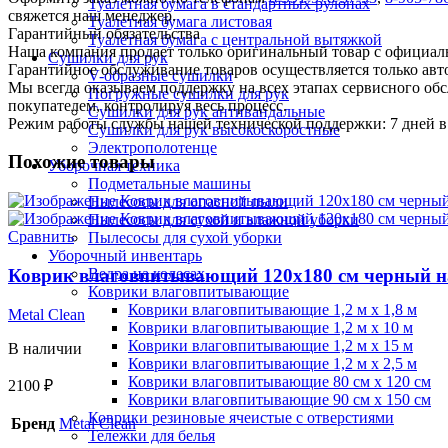
Туалетная бумага в стандартных рулонах
свяжется наш менеджер.
Туалетная бумага листовая
Гарантийный обязательства
Туалетная бумага с центральной вытяжкой
Наша компания продает только оригинальный товар с официал
Сушилки для рук
Гарантийное обслуживание товаров осуществляется только ав
V-образные сушилки
Мы всегда оказываем поддержку на всех этапах сервисного о
Погружные сушилки для рук
покупателем, контролируя весь процесс.
Сушилки для рук антивандальные
Режим работы службы нашей технической поддержки: 7 дней в 
Сушилки для рук высокоскоростные
Электрополотенце
Похожие товары
Уборочная техника
Подметальные машины
Пылесосы для опасной пыли
Пылесосы для сухой и влажной уборки
Сравнить
Пылесосы для сухой уборки
Уборочный инвентарь
Коврик влаговпитывающий 120х180 см черный н
Ведра на колесах
Коврики влаговпитывающие
Коврики влаговпитывающие 1,2 м х 1,8 м
Metal Clean
Коврики влаговпитывающие 1,2 м х 10 м
Коврики влаговпитывающие 1,2 м х 15 м
В наличии
Коврики влаговпитывающие 1,2 м х 2,5 м
Коврики влаговпитывающие 80 см х 120 см
2100
₽
Коврики влаговпитывающие 90 см х 150 см
Коврики резиновые ячеистые с отверстиями
Бренд
Metal Clean
Тележки для белья