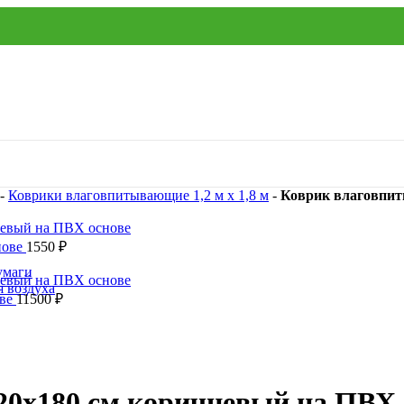
-
Коврики влаговпитывающие 1,2 м х 1,8 м
-
Коврик влаговпи
нове
1550
₽
умаги
я воздуха
ове
11500
₽
0х180 см коричневый на ПВХ 