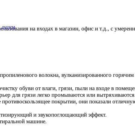
м душем
ользования на входах в магазин, офис и т.д., с умер
ипропиленового волокна, вулканизированного горячим
истку обуви от влаги, грязи, пыли на входе в помеще
рьер для грязи легко промываются или вытряхиваются
е противоскользящее покрытии, они показали отличну
ртизирующий и звукопоглощающий эффект.
стиральной машине.