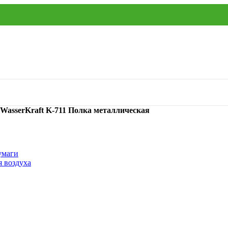
WasserKraft K-711 Полка металлическая
умаги
я воздуха