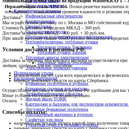
Урны настенные
Минимальная сумма заказа на продукцию WasserKRAFT – 3
Урны-пепельницы
Нержавеющая сталь AISI 304.
Полки-решетки выполнены из 
Климатическая техника
помещениях с повышенным уровнем влажности и резкими пе
Инфракрасные обогреватели
Доставка
Кипятильники
Мы осуществляем доставку по г. Москва и МО собственной ку
Овощесушки
Стоимость доставки в пределах МКАД – 300 руб.
Охладители воздуха
Доставка за пределы МКАД – 300 руб. + 30 руб./км.
Проточные водонагреватели электрические
При заказе на сумму свыше 10000 рублей-бесплатно в предел
Тепловентиляторы, тепловые пушки
Тепловые пушки Тепломаш
Условия доставки в регионы РФ:
Тепловые пушки Тропик
Тепловые завесы электрические
Доставка за пределы Московского региона осуществляется пр
Тепловые завесы Тепломаш
любым, удобным для вас способом:
Электронные терморегуляторы
Пеленальные столы
безналичный расчет (для всех юридических и физических
Расходные материалы
перевод денежных средств на карты Сбербанка.
Бумажные полотенца в рулонах
Бумажные сиденья для унитаза
Осуществляем доставку в любой регион РФ удобными для вас
Дезинфицирующие средства
Иные условия обсуждаются индивидуально.
Жидкое мыло TORK
Оплата
Картриджи и баллоны для диспенсеров освежителя 
Листовые бумажные полотенца
Способы оплаты:
Протирочный материал в рулонах
Салфетки для лица
наличный расчет или оплата картой (при получении товар
Туалетная бумага в больших рулонах
перевод денежных средств на карту Сбербанка (для удобс