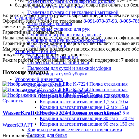
Туалетная бумага в стандартных рулонах
безналичный расчет (стоимость товара при оплате по без
Туалетная бумага листовая
Туалетная бумага с центральной вытяжкой
Во всех случаях при отгрузке товара мы предоставляем все за
Сушилки для рук
Оформить заказ можно по телефонам
8-991-978-37-93
,
8-905-78
V-образные сушилки
свяжется наш менеджер.
Погружные сушилки для рук
Гарантийный обязательства
Сушилки для рук антивандальные
Наша компания продает только оригинальный товар с официал
Сушилки для рук высокоскоростные
Гарантийное обслуживание товаров осуществляется только ав
Электрополотенце
Мы всегда оказываем поддержку на всех этапах сервисного о
Уборочная техника
покупателем, контролируя весь процесс.
Подметальные машины
Режим работы службы нашей технической поддержки: 7 дней в 
Пылесосы для опасной пыли
Пылесосы для сухой и влажной уборки
Похожие товары
Пылесосы для сухой уборки
Уборочный инвентарь
Ведра на колесах
Коврики влаговпитывающие
Коврики влаговпитывающие 1,2 м х 1,8 м
Сравнить
Коврики влаговпитывающие 1,2 м х 10 м
Коврики влаговпитывающие 1,2 м х 15 м
WasserKraft Elbe K-7224 Полка стеклянная
Коврики влаговпитывающие 1,2 м х 2,5 м
Коврики влаговпитывающие 80 см х 120 см
Коврики влаговпитывающие 90 см х 150 см
WasserKRAFT
Коврики резиновые ячеистые с отверстиями
Тележки для белья
Нет в наличии