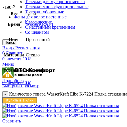
Тележки для мусорного мешка
Тележки многофункциональные
7190
₽
Тележки уборочные
Вес
1,5 кг
Фены для волос настенные
Классические
Бренд
WasserKRAFT
С настенным креплением
Со шлангом
Цвет
Прозрачный
Поиск
Вход / Регистрация
0
Сравнить
Материал
Стекло
0
элемент
/
0
₽
Меню
Установка
Настенная
Подробнее
0
элемент
/
0
₽
Быстрый просмотр
Количество товара WasserKraft Elbe K-7224 Полка стеклянн
Купить в 1 клик
Сравнить