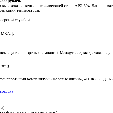
000 рублей.
высококачественной нержавеющей стали AISI 304. Данный мате
репадами температуры.
рьерской службой.
ах МКАД.
и помощи транспортных компаний. Междугородняя доставка осущ
 лиц).
 транспортными компаниями: «Деловые линии», «ПЭК», «СДЭК»
воздуха
а).
тва физических лиц из регионов).