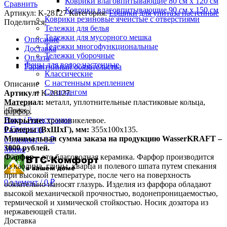
Коврики влаговпитывающие 80 см х 120 см
Сравнить
Коврики влаговпитывающие 90 см х 150 см
Артикул:
K-28127
Категория:
Ершики для унитаза настенные
Коврики резиновые ячеистые с отверстиями
Поделиться:
Тележки для белья
Тележки для мусорного мешка
Описание
Тележки многофункциональные
Доставка
Тележки уборочные
Оплата
Фены для волос настенные
Гарантийный обязательства
Классические
С настенным креплением
Описание
Со шлангом
Артикул:
K-28127.
Материал:
металл, уплотнительные пластиковые кольца,
Поиск
фарфор.
Вход / Регистрация
Покрытие:
хромоникелевое.
0
Сравнить
Размеры (ВхШхГ), мм:
355х100х135.
Минимальная сумма заказа на продукцию WasserKRAFT –
0
элемент
/
0
₽
3000 рублей.
Меню
Фарфор
– это благородная керамика. Фарфор производится
из каолина, глины, кварца и полевого шпата путем спекания
при высокой температуре, после чего на поверхность
0
элемент
/
0
₽
обязательно наносят глазурь. Изделия из фарфора обладают
высокой механической прочностью, водонепроницаемостью,
термической и химической стойкостью. Носик дозатора из
нержавеющей стали.
Доставка