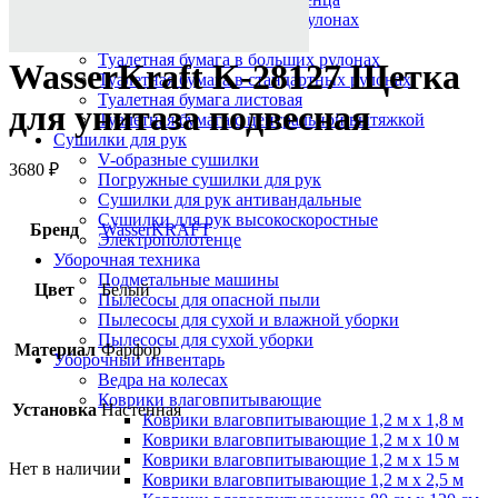
Протирочный материал в рулонах
Салфетки для лица
Туалетная бумага в больших рулонах
WasserKraft K-28127 Щетка
Туалетная бумага в стандартных рулонах
Туалетная бумага листовая
для унитаза подвесная
Туалетная бумага с центральной вытяжкой
Сушилки для рук
V-образные сушилки
3680
₽
Погружные сушилки для рук
Сушилки для рук антивандальные
Сушилки для рук высокоскоростные
Бренд
WasserKRAFT
Электрополотенце
Уборочная техника
Подметальные машины
Цвет
Белый
Пылесосы для опасной пыли
Пылесосы для сухой и влажной уборки
Пылесосы для сухой уборки
Материал
Фарфор
Уборочный инвентарь
Ведра на колесах
Коврики влаговпитывающие
Установка
Настенная
Коврики влаговпитывающие 1,2 м х 1,8 м
Коврики влаговпитывающие 1,2 м х 10 м
Коврики влаговпитывающие 1,2 м х 15 м
Нет в наличии
Коврики влаговпитывающие 1,2 м х 2,5 м