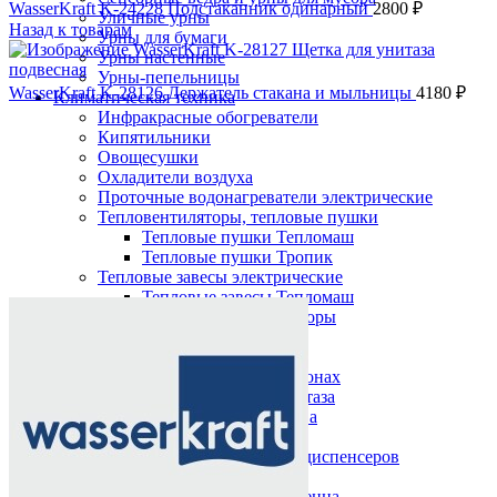
WasserKraft K-24228 Подстаканник одинарный
2800
₽
Уличные урны
Назад к товарам
Урны для бумаги
Урны настенные
Урны-пепельницы
WasserKraft K-28126 Держатель стакана и мыльницы
4180
₽
Климатическая техника
Инфракрасные обогреватели
Кипятильники
Овощесушки
Охладители воздуха
Проточные водонагреватели электрические
Тепловентиляторы, тепловые пушки
Тепловые пушки Тепломаш
Тепловые пушки Тропик
Тепловые завесы электрические
Нажмите, чтобы увеличить
Тепловые завесы Тепломаш
Электронные терморегуляторы
Пеленальные столы
Расходные материалы
Бумажные полотенца в рулонах
Бумажные сиденья для унитаза
Дезинфицирующие средства
Жидкое мыло TORK
Картриджи и баллоны для диспенсеров
освежителя воздуха
Листовые бумажные полотенца