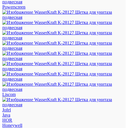
Powerscreen
Liscom
Jofel
Java
HOR
Honeywell