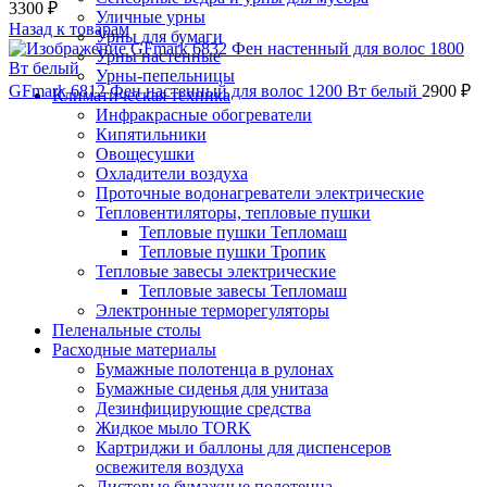
3300
₽
Уличные урны
Назад к товарам
Урны для бумаги
Урны настенные
Урны-пепельницы
GFmark 6812 Фен настенный для волос 1200 Вт белый
2900
₽
Климатическая техника
Инфракрасные обогреватели
Кипятильники
Овощесушки
Охладители воздуха
Проточные водонагреватели электрические
Тепловентиляторы, тепловые пушки
Тепловые пушки Тепломаш
Тепловые пушки Тропик
Тепловые завесы электрические
Тепловые завесы Тепломаш
Электронные терморегуляторы
Пеленальные столы
Расходные материалы
Бумажные полотенца в рулонах
Бумажные сиденья для унитаза
Дезинфицирующие средства
Жидкое мыло TORK
Картриджи и баллоны для диспенсеров
освежителя воздуха
Листовые бумажные полотенца