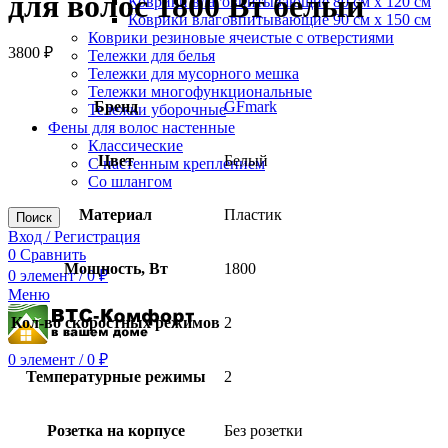
для волос 1800 Вт белый
Коврики влаговпитывающие 80 см х 120 см
Коврики влаговпитывающие 90 см х 150 см
Коврики резиновые ячеистые с отверстиями
3800
₽
Тележки для белья
Тележки для мусорного мешка
Тележки многофункциональные
Бренд
GFmark
Тележки уборочные
Фены для волос настенные
Классические
Цвет
Белый
С настенным креплением
Со шлангом
Материал
Пластик
Поиск
Вход / Регистрация
0
Сравнить
Мощность, Вт
1800
0
элемент
/
0
₽
Меню
Кол-во скоростных режимов
2
0
элемент
/
0
₽
Температурные режимы
2
Розетка на корпусе
Без розетки