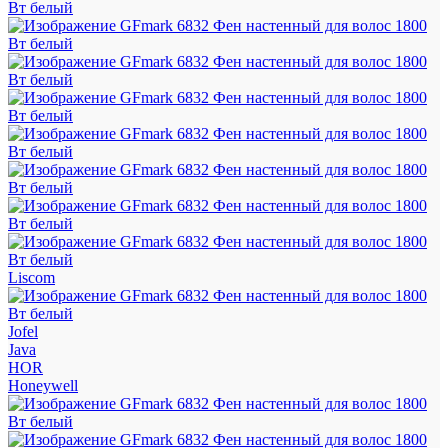
Liscom
Jofel
Java
HOR
Honeywell