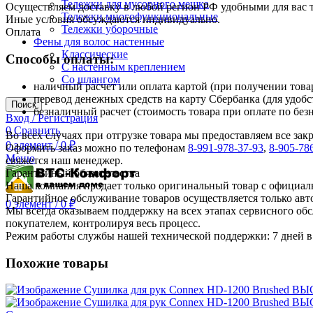
Тележки для мусорного мешка
Осуществляем доставку в любой регион РФ удобными для вас
Тележки многофункциональные
Иные условия обсуждаются индивидуально.
Тележки уборочные
Оплата
Фены для волос настенные
Классические
Способы оплаты:
С настенным креплением
Со шлангом
наличный расчет или оплата картой (при получении товар
перевод денежных средств на карту Сбербанка (для удобс
Поиск
безналичный расчет (стоимость товара при оплате по без
Вход / Регистрация
0
Сравнить
Во всех случаях при отгрузке товара мы предоставляем все за
0
элемент
/
0
₽
Оформить заказ можно по телефонам
8-991-978-37-93
,
8-905-78
Меню
свяжется наш менеджер.
Гарантийный обязательства
Наша компания продает только оригинальный товар с официал
Гарантийное обслуживание товаров осуществляется только ав
0
элемент
/
0
₽
Мы всегда оказываем поддержку на всех этапах сервисного о
покупателем, контролируя весь процесс.
Режим работы службы нашей технической поддержки: 7 дней в 
Похожие товары