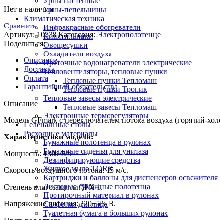
Урны настенные
Нет в наличии
Урны-пепельницы
Климатическая техника
Сравнить
Инфракрасные обогреватели
Артикул:
10538
Категория:
Электрополотенце
Кипятильники
Поделиться:
Овощесушки
Охладители воздуха
Описание
Проточные водонагреватели электрические
Доставка
Тепловентиляторы, тепловые пушки
Оплата
Тепловые пушки Тепломаш
Гарантийный обязательства
Тепловые пушки Тропик
Тепловые завесы электрические
Описание
Тепловые завесы Тепломаш
Электронные терморегуляторы
Модель GFmark с переключателем потока воздуха (горячий-
Пеленальные столы
Расходные материалы
Характеристики модели:
Бумажные полотенца в рулонах
Бумажные сиденья для унитаза
Мощность: 1800 Вт.
Дезинфицирующие средства
Жидкое мыло TORK
Скорость воздушного потока: 15 м/с.
Картриджи и баллоны для диспенсеров освежителя 
Листовые бумажные полотенца
Степень влагозащиты: IPX 1.
Протирочный материал в рулонах
Напряжение питания: 220±5% В.
Салфетки для лица
Туалетная бумага в больших рулонах