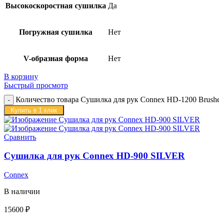
Высокоскоростная сушилка
Да
Погружная сушилка
Нет
V-образная форма
Нет
В корзину
Быстрый просмотр
Количество товара Сушилка для рук Connex HD-1200 
Купить в 1 клик
Сравнить
Сушилка для рук Connex HD-900 SILVER
Connex
В наличии
15600
₽