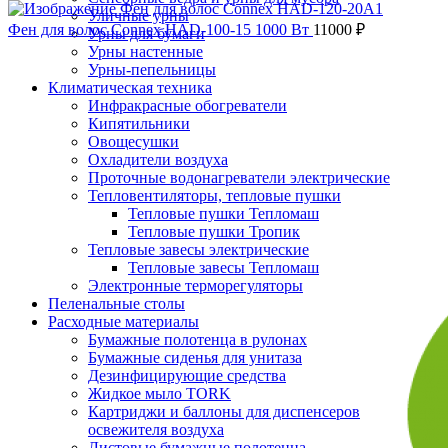
Уличные урны
Фен для волос Connex HAD-100-15 1000 Вт
11000
₽
Урны для бумаги
Урны настенные
Урны-пепельницы
Климатическая техника
Инфракрасные обогреватели
Кипятильники
Овощесушки
Охладители воздуха
Проточные водонагреватели электрические
Тепловентиляторы, тепловые пушки
Тепловые пушки Тепломаш
Тепловые пушки Тропик
Нажмите, чтобы увеличить
Тепловые завесы электрические
Тепловые завесы Тепломаш
Электронные терморегуляторы
Пеленальные столы
Расходные материалы
Бумажные полотенца в рулонах
Бумажные сиденья для унитаза
Дезинфицирующие средства
Жидкое мыло TORK
Картриджи и баллоны для диспенсеров
освежителя воздуха
Листовые бумажные полотенца