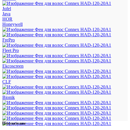
Jofel
Java
HOR
Honeywell
FrePro
Fleet Pro
Ekcoscreen
CLF
Bionik
Покупателям