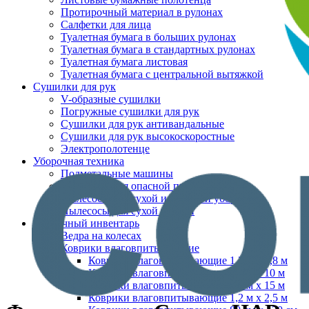
Протирочный материал в рулонах
Салфетки для лица
Туалетная бумага в больших рулонах
Туалетная бумага в стандартных рулонах
Туалетная бумага листовая
Туалетная бумага с центральной вытяжкой
Сушилки для рук
V-образные сушилки
Погружные сушилки для рук
Сушилки для рук антивандальные
Сушилки для рук высокоскоростные
Электрополотенце
Уборочная техника
Подметальные машины
Пылесосы для опасной пыли
Пылесосы для сухой и влажной уборки
Пылесосы для сухой уборки
Уборочный инвентарь
Ведра на колесах
Коврики влаговпитывающие
Коврики влаговпитывающие 1,2 м х 1,8 м
Коврики влаговпитывающие 1,2 м х 10 м
Коврики влаговпитывающие 1,2 м х 15 м
Коврики влаговпитывающие 1,2 м х 2,5 м