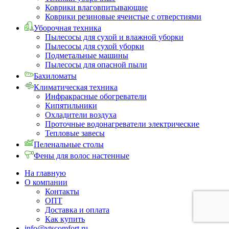
Коврики влаговпитывающие
Коврики резиновые ячеистые с отверстиями
Уборочная техника
Пылесосы для сухой и влажной уборки
Пылесосы для сухой уборки
Подметальные машины
Пылесосы для опасной пыли
Бахиломаты
Климатическая техника
Инфракрасные обогреватели
Кипятильники
Охладители воздуха
Проточные водонагреватели электрические
Тепловые завесы
Пеленальные столы
Фены для волос настенные
На главную
О компании
Контакты
ОПТ
Доставка и оплата
Как купить
info@vtscomfort.ru