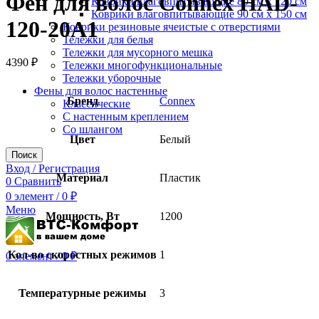
Фен для волос Connex HAD-
Коврики влаговпитывающие 80 см х 120 см
Коврики влаговпитывающие 90 см х 150 см
120-20A1
Коврики резиновые ячеистые с отверстиями
Тележки для белья
Тележки для мусорного мешка
4390
₽
Тележки многофункциональные
Тележки уборочные
Фены для волос настенные
Бренд
Connex
Классические
С настенным креплением
Со шлангом
Цвет
Белый
Поиск
Вход / Регистрация
Материал
Пластик
0
Сравнить
0
элемент
/
0
₽
Меню
Мощность, Вт
1200
Кол-во скоростных режимов
1
0
элемент
/
0
₽
Температурные режимы
3