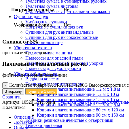
Туалетная бумага в стандартных рулонах
Туалетная бумага листовая
Погружная сушилка
Нет
Туалетная бумага с центральной вытяжкой
Сушилки для рук
V-образные сушилки
V-образная форма
Нет
Погружные сушилки для рук
Сушилки для рук антивандальные
Сушилки для рук высокоскоростные
Скидка от 5%
Электрополотенце
Уборочная техника
при заказе через корзину
Подметальные машины
Пылесосы для опасной пыли
Пылесосы для сухой и влажной уборки
Наличный и безналичный расчёт
Пылесосы для сухой уборки
Уборочный инвентарь
физические и юридические лица
Ведра на колесах
Коврики влаговпитывающие
Количество товара FAURA FHD-1200G Высокоскоростная с
Коврики влаговпитывающие 1,2 м х 1,8 м
В корзину
Купить в 1 клик
Коврики влаговпитывающие 1,2 м х 10 м
Сравнить
Коврики влаговпитывающие 1,2 м х 15 м
Артикул:
10520
Категории:
Сушилки для рук высокоскоростны
Коврики влаговпитывающие 1,2 м х 2,5 м
Поделиться:
Коврики влаговпитывающие 80 см х 120 см
Коврики влаговпитывающие 90 см х 150 см
Описание
Коврики резиновые ячеистые с отверстиями
Доставка
Тележки для белья
Оплата