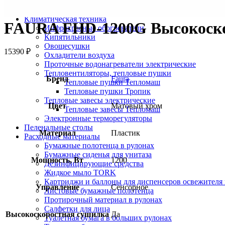
Урны настенные
Урны-пепельницы
Климатическая техника
FAURA FHD-1200G Высокоско
Инфракрасные обогреватели
Кипятильники
Овощесушки
15390
₽
Охладители воздуха
Проточные водонагреватели электрические
Тепловентиляторы, тепловые пушки
Бренд
Faura
Тепловые пушки Тепломаш
Тепловые пушки Тропик
Тепловые завесы электрические
Цвет
Матовый хром
Тепловые завесы Тепломаш
Электронные терморегуляторы
Пеленальные столы
Материал
Пластик
Расходные материалы
Бумажные полотенца в рулонах
Бумажные сиденья для унитаза
Мощность, Вт
1200
Дезинфицирующие средства
Жидкое мыло TORK
Картриджи и баллоны для диспенсеров освежителя 
Управление
Сенсорное
Листовые бумажные полотенца
Протирочный материал в рулонах
Салфетки для лица
Высокоскоростная сушилка
Да
Туалетная бумага в больших рулонах