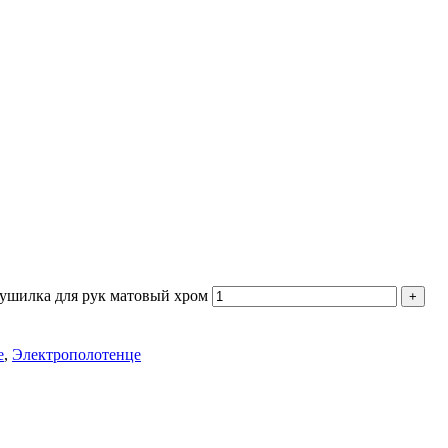
ушилка для рук матовый хром
е
,
Электрополотенце