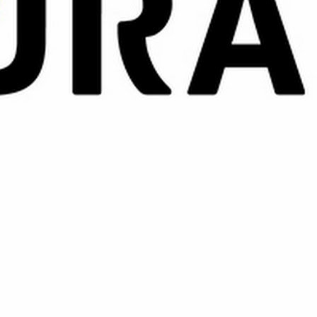
м душем