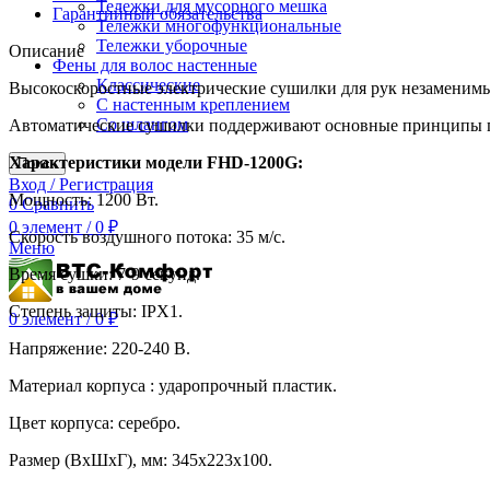
Тележки для мусорного мешка
Гарантийный обязательства
Тележки многофункциональные
Тележки уборочные
Описание
Фены для волос настенные
Классические
Высокоскоростные электрические сушилки для рук незаменимы
С настенным креплением
Со шлангом
Автоматические сушилки поддерживают основные принципы гиг
Характеристики модели FHD-1200G:
Поиск
Вход / Регистрация
Мощность: 1200 Вт.
0
Сравнить
0
элемент
/
0
₽
Скорость воздушного потока: 35 м/с.
Меню
Время сушки: 7-9 секунд.
Степень защиты: IPХ1.
0
элемент
/
0
₽
Напряжение: 220-240 В.
Материал корпуса : ударопрочный пластик.
Цвет корпуса: серебро.
Размер (ВхШхГ), мм: 345х223х100.