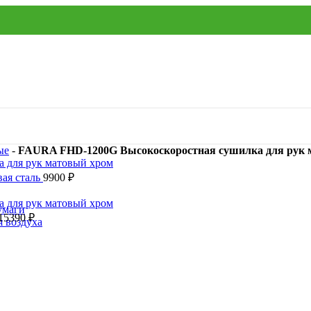
ые
-
FAURA FHD-1200G Высокоскоростная сушилка для рук 
вая сталь
9900
₽
умаги
15390
₽
я воздуха