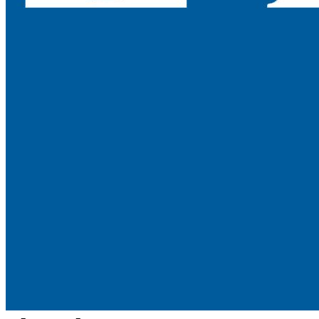
Коврики влаговпитывающие 80 см х 120 см
Коврики влаговпитывающие 90 см х 150 см
Коврики резиновые ячеистые с отверстиями
Тележки для белья
Тележки для мусорного мешка
Тележки многофункциональные
Тележки уборочные
Фены для волос настенные
Классические
С настенным креплением
Со шлангом
Поиск
Вход / Регистрация
0
Сравнить
0
элемент
/
0
₽
Меню
0
элемент
/
0
₽