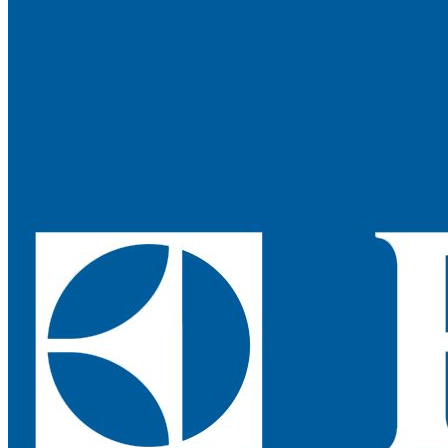
Протирочный материал в рулонах
Салфетки для лица
Туалетная бумага в больших рулонах
Туалетная бумага в стандартных рулонах
Туалетная бумага листовая
Туалетная бумага с центральной вытяжкой
Сушилки для рук
V-образные сушилки
Погружные сушилки для рук
Сушилки для рук антивандальные
Сушилки для рук высокоскоростные
Электрополотенце
Уборочная техника
Подметальные машины
Пылесосы для опасной пыли
Пылесосы для сухой и влажной уборки
Пылесосы для сухой уборки
Уборочный инвентарь
Ведра на колесах
Коврики влаговпитывающие
Коврики влаговпитывающие 1,2 м х 1,8 м
Коврики влаговпитывающие 1,2 м х 10 м
Коврики влаговпитывающие 1,2 м х 15 м
Коврики влаговпитывающие 1,2 м х 2,5 м