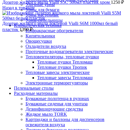
Дозатор жидкого мыла Vialli S5C 500мл пластик хром
1250
₽
Уличные урны
Назад к товарам
Урны для бумаги
Урны настенные
Урны-пепельницы
Дозатор жидкого мыла локтевой Vialli S6M 1000мл белый
Климатическая техника
пластик
1390
₽
Инфракрасные обогреватели
Кипятильники
Овощесушки
Охладители воздуха
Проточные водонагреватели электрические
Тепловентиляторы, тепловые пушки
Тепловые пушки Тепломаш
Тепловые пушки Тропик
Тепловые завесы электрические
Тепловые завесы Тепломаш
Электронные терморегуляторы
Пеленальные столы
Расходные материалы
Бумажные полотенца в рулонах
Бумажные сиденья для унитаза
Дезинфицирующие средства
Жидкое мыло TORK
Картриджи и баллоны для диспенсеров
освежителя воздуха
Листовые бумажные полотенца