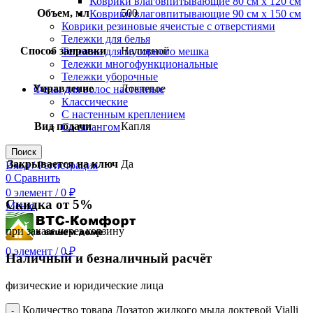
Коврики влаговпитывающие 80 см х 120 см
Объем, мл
500
Коврики влаговпитывающие 90 см х 150 см
Коврики резиновые ячеистые с отверстиями
Тележки для белья
Способ заправки
Наливной
Тележки для мусорного мешка
Тележки многофункциональные
Тележки уборочные
Управление
Локтевое
Фены для волос настенные
Классические
С настенным креплением
Вид подачи
Капля
Со шлангом
Поиск
Закрывается на ключ
Да
Вход / Регистрация
0
Сравнить
0
элемент
/
0
₽
Скидка от 5%
Меню
при заказе через корзину
0
элемент
/
0
₽
Наличный и безналичный расчёт
физические и юридические лица
Количество товара Дозатор жидкого мыла локтевой Vialli