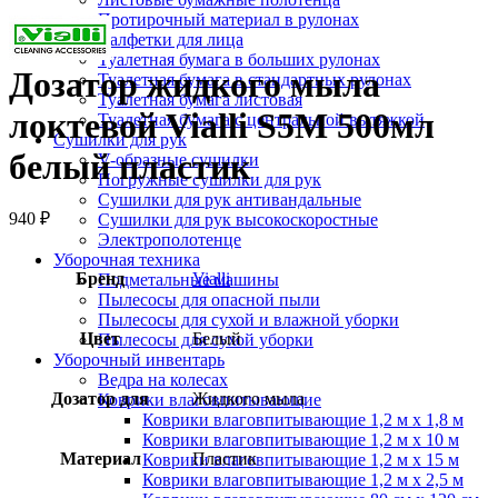
Нажмите, чтобы увеличить
Протирочный материал в рулонах
Салфетки для лица
Туалетная бумага в больших рулонах
Дозатор жидкого мыла
Туалетная бумага в стандартных рулонах
Туалетная бумага листовая
локтевой Vialli S5M 500мл
Туалетная бумага с центральной вытяжкой
Сушилки для рук
белый пластик
V-образные сушилки
Погружные сушилки для рук
Сушилки для рук антивандальные
940
₽
Сушилки для рук высокоскоростные
Электрополотенце
Уборочная техника
Бренд
Vialli
Подметальные машины
Пылесосы для опасной пыли
Пылесосы для сухой и влажной уборки
Цвет
Белый
Пылесосы для сухой уборки
Уборочный инвентарь
Ведра на колесах
Дозатор для
Жидкого мыла
Коврики влаговпитывающие
Коврики влаговпитывающие 1,2 м х 1,8 м
Коврики влаговпитывающие 1,2 м х 10 м
Материал
Пластик
Коврики влаговпитывающие 1,2 м х 15 м
Коврики влаговпитывающие 1,2 м х 2,5 м