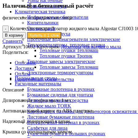
Урны настенные
Наличный и безналичный расчёт
Урны-пепельницы
Климатическая техника
Инфракрасные обогреватели
физические и юридические лица
Кипятильники
Овощесушки
Количество товара Дозатор жидкого мыла Algostar CJ1003 
Охладители воздуха
В корзину
Купить в 1 клик
Проточные водонагреватели электрические
Сравнить
Тепловентиляторы, тепловые пушки
Артикул:
10692
Категория:
Дозаторы для жидкого мыла
Тепловые пушки Тепломаш
Поделиться:
Тепловые пушки Тропик
Тепловые завесы электрические
Описание
Тепловые завесы Тепломаш
Доставка
Электронные терморегуляторы
Оплата
Пеленальные столы
Гарантийный обязательства
Расходные материалы
Бумажные полотенца в рулонах
Описание
Бумажные сиденья для унитаза
Дозированная подача мыла 1 мл.
Дезинфицирующие средства
Жидкое мыло TORK
Антивандальный корпус из ABS пластика.
Картриджи и баллоны для диспенсеров освежителя 
Листовые бумажные полотенца
Надежный дозирующий клапан.
Протирочный материал в рулонах
Салфетки для лица
Крышка со специальным замком.
Туалетная бумага в больших рулонах