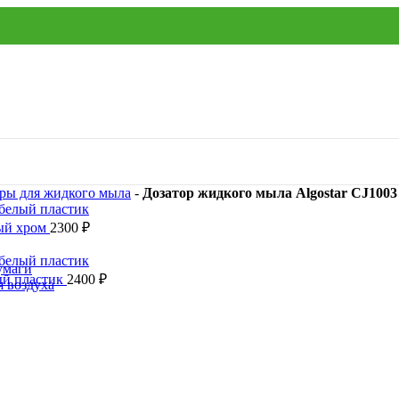
ры для жидкого мыла
-
Дозатор жидкого мыла Algostar CJ1003
вый хром
2300
₽
умаги
ый пластик
2400
₽
я воздуха