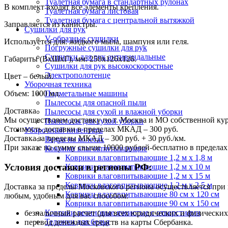
Туалетная бумага в стандартных рулонах
В комплект входят все элементы крепления.
Туалетная бумага листовая
Туалетная бумага с центральной вытяжкой
Заправляется из канистры.
Сушилки для рук
V-образные сушилки
Используется для: жидкого мыла, шампуня или геля.
Погружные сушилки для рук
Сушилки для рук антивандальные
Габариты (ВхШхГ), мм: 250х126х126.
Сушилки для рук высокоскоростные
Электрополотенце
Цвет – белый.
Уборочная техника
Объем: 1000 мл.
Подметальные машины
Пылесосы для опасной пыли
Доставка
Пылесосы для сухой и влажной уборки
Мы осуществляем доставку по г. Москва и МО собственной ку
Пылесосы для сухой уборки
Стоимость доставки в пределах МКАД – 300 руб.
Уборочный инвентарь
Доставка за пределы МКАД – 300 руб. + 30 руб./км.
Ведра на колесах
При заказе на сумму свыше 10000 рублей-бесплатно в предел
Коврики влаговпитывающие
Коврики влаговпитывающие 1,2 м х 1,8 м
Условия доставки в регионы РФ:
Коврики влаговпитывающие 1,2 м х 10 м
Коврики влаговпитывающие 1,2 м х 15 м
Коврики влаговпитывающие 1,2 м х 2,5 м
Доставка за пределы Московского региона осуществляется пр
Коврики влаговпитывающие 80 см х 120 см
любым, удобным для вас способом:
Коврики влаговпитывающие 90 см х 150 см
Коврики резиновые ячеистые с отверстиями
безналичный расчет (для всех юридических и физических
Тележки для белья
перевод денежных средств на карты Сбербанка.