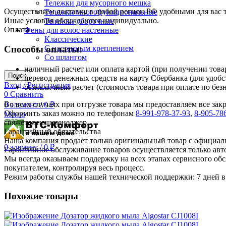
Тележки для мусорного мешка
Осуществляем доставку в любой регион РФ удобными для вас
Тележки многофункциональные
Иные условия обсуждаются индивидуально.
Тележки уборочные
Оплата
Фены для волос настенные
Классические
С настенным креплением
Способы оплаты:
Со шлангом
наличный расчет или оплата картой (при получении товар
Поиск
перевод денежных средств на карту Сбербанка (для удобс
Вход / Регистрация
безналичный расчет (стоимость товара при оплате по без
0
Сравнить
Во всех случаях при отгрузке товара мы предоставляем все за
0
элемент
/
0
₽
Оформить заказ можно по телефонам
8-991-978-37-93
,
8-905-78
Меню
свяжется наш менеджер.
Гарантийный обязательства
Наша компания продает только оригинальный товар с официал
0
элемент
/
0
₽
Гарантийное обслуживание товаров осуществляется только ав
Мы всегда оказываем поддержку на всех этапах сервисного о
покупателем, контролируя весь процесс.
Режим работы службы нашей технической поддержки: 7 дней в 
Похожие товары