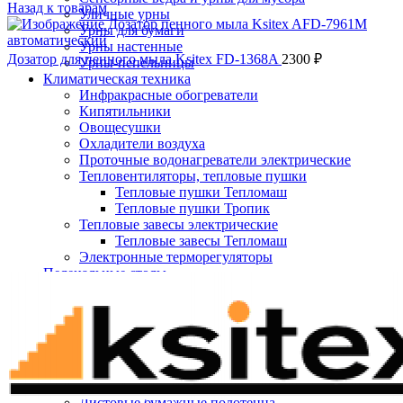
Назад к товарам
Уличные урны
Урны для бумаги
Урны настенные
Дозатор для пенного мыла Ksitex FD-1368A
2300
₽
Урны-пепельницы
Климатическая техника
Инфракрасные обогреватели
Кипятильники
Овощесушки
Охладители воздуха
Проточные водонагреватели электрические
Тепловентиляторы, тепловые пушки
Тепловые пушки Тепломаш
Тепловые пушки Тропик
Тепловые завесы электрические
Тепловые завесы Тепломаш
Электронные терморегуляторы
Нажмите, чтобы увеличить
Пеленальные столы
Расходные материалы
Бумажные полотенца в рулонах
Бумажные сиденья для унитаза
Дезинфицирующие средства
Жидкое мыло TORK
Картриджи и баллоны для диспенсеров
освежителя воздуха
Листовые бумажные полотенца