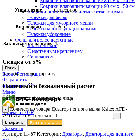
Коврики влаговпитывающие 80 см х 120 см
Коврики влаговпитывающие 90 см х 150 см
Управление
Сенсорное
Коврики резиновые ячеистые с отверстиями
Тележки для белья
Тележки для мусорного мешка
Вид подачи
Пена
Тележки многофункциональные
Тележки уборочные
Фены для волос настенные
Закрывается на ключ
Да
Классические
С настенным креплением
Со шлангом
Скидка от 5%
Поиск
при заказе через корзину
Вход / Регистрация
0
Сравнить
Наличный и безналичный расчёт
0
элемент
/
0
₽
Меню
физические и юридические лица
Количество товара Дозатор пенного мыла Ksitex AFD-
0
элемент
/
0
₽
7961M автоматический
В корзину
Купить в 1 клик
Сравнить
Артикул:
11487
Категории:
Дозаторы
,
Дозаторы для пенного
мыла