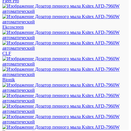
Fleet Pro
Ekcoscreen
CLF
Bionik