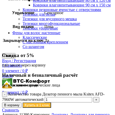
Коврики влаговпитывающие 80 см х 120 см
Коврики влаговпитывающие 90 см х 150 см
Коврики резиновые ячеистые с отверстиями
Управление
Сенсорное
Тележки для белья
Тележки для мусорного мешка
Тележки многофункциональные
Вид подачи
Пена
Тележки уборочные
Фены для волос настенные
Классические
Закрывается на ключ
Да
С настенным креплением
Со шлангом
Скидка от 5%
Поиск
Вход / Регистрация
при заказе через корзину
0
Сравнить
0
элемент
/
0
₽
Наличный и безналичный расчёт
Меню
физические и юридические лица
0
элемент
/
0
₽
Количество товара Дозатор пенного мыла Ksitex AFD-
7960W автоматический
В корзину
Купить в 1 клик
Сравнить
Артикул:
11390
Категории:
Дозаторы
,
Дозаторы для пенного