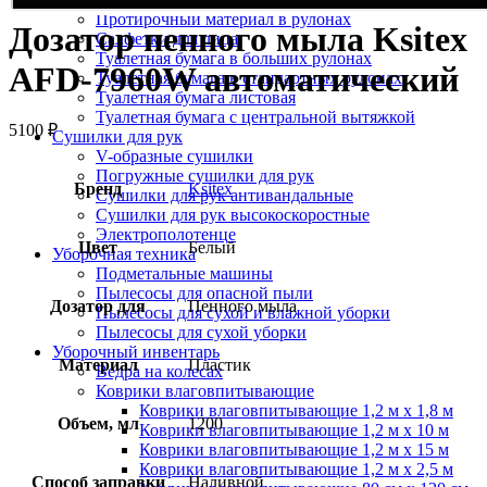
Протирочный материал в рулонах
Дозатор пенного мыла Ksitex
Салфетки для лица
Туалетная бумага в больших рулонах
AFD-7960W автоматический
Туалетная бумага в стандартных рулонах
Туалетная бумага листовая
Туалетная бумага с центральной вытяжкой
5100
₽
Сушилки для рук
V-образные сушилки
Погружные сушилки для рук
Бренд
Ksitex
Сушилки для рук антивандальные
Сушилки для рук высокоскоростные
Электрополотенце
Цвет
Белый
Уборочная техника
Подметальные машины
Пылесосы для опасной пыли
Дозатор для
Пенного мыла
Пылесосы для сухой и влажной уборки
Пылесосы для сухой уборки
Уборочный инвентарь
Материал
Пластик
Ведра на колесах
Коврики влаговпитывающие
Коврики влаговпитывающие 1,2 м х 1,8 м
Объем, мл
1200
Коврики влаговпитывающие 1,2 м х 10 м
Коврики влаговпитывающие 1,2 м х 15 м
Коврики влаговпитывающие 1,2 м х 2,5 м
Способ заправки
Наливной