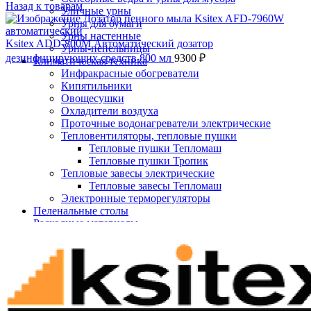
Назад к товарам
Уличные урны
Урны для бумаги
Урны настенные
Ksitex ADD-800М Автоматический дозатор
Урны-пепельницы
дезинфицирующих средств 800 мл
9300
₽
Климатическая техника
Инфракрасные обогреватели
Кипятильники
Овощесушки
Охладители воздуха
Проточные водонагреватели электрические
Тепловентиляторы, тепловые пушки
Тепловые пушки Тепломаш
Тепловые пушки Тропик
Тепловые завесы электрические
Тепловые завесы Тепломаш
Электронные терморегуляторы
Пеленальные столы
Нажмите, чтобы увеличить
Расходные материалы
Бумажные полотенца в рулонах
Бумажные сиденья для унитаза
Дезинфицирующие средства
Жидкое мыло TORK
Картриджи и баллоны для диспенсеров
освежителя воздуха
Листовые бумажные полотенца