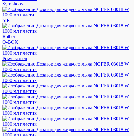
Symphony
SIR
Raiber
Q-BOX
Powerscreen