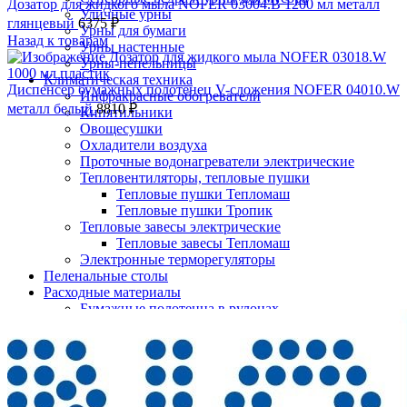
Дозатор для жидкого мыла NOFER 03004.B 1200 мл металл
Уличные урны
глянцевый
6375
₽
Урны для бумаги
Назад к товарам
Урны настенные
Урны-пепельницы
Климатическая техника
Диспенсер бумажных полотенец V-сложения NOFER 04010.W
Инфракрасные обогреватели
металл белый
8810
₽
Кипятильники
Овощесушки
Охладители воздуха
Проточные водонагреватели электрические
Тепловентиляторы, тепловые пушки
Тепловые пушки Тепломаш
Тепловые пушки Тропик
Тепловые завесы электрические
Тепловые завесы Тепломаш
Электронные терморегуляторы
Пеленальные столы
Расходные материалы
Нажмите, чтобы увеличить
Бумажные полотенца в рулонах
Бумажные сиденья для унитаза
Дезинфицирующие средства
Жидкое мыло TORK
Картриджи и баллоны для диспенсеров
освежителя воздуха
Листовые бумажные полотенца