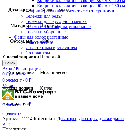
Коврики влаговпитывающие 80 см х 120 см
Коврики влаговпитывающие 90 см х 150 см
Дозатор для
Жидкого мыла
Коврики резиновые ячеистые с отверстиями
Тележки для белья
Тележки для мусорного мешка
Материал
Пластик
Тележки многофункциональные
Тележки уборочные
Фены для волос настенные
Объем, мл
1000
Классические
С настенным креплением
Со шлангом
Способ заправки
Наливной
Поиск
Вход / Регистрация
Управление
Механическое
0
Сравнить
0
элемент
/
0
₽
Меню
Вид подачи
Капля
Нет в наличии
0
элемент
/
0
₽
Сравнить
Артикул:
11114
Категории:
Дозаторы
,
Дозаторы для жидкого
мыла
Поделиться: