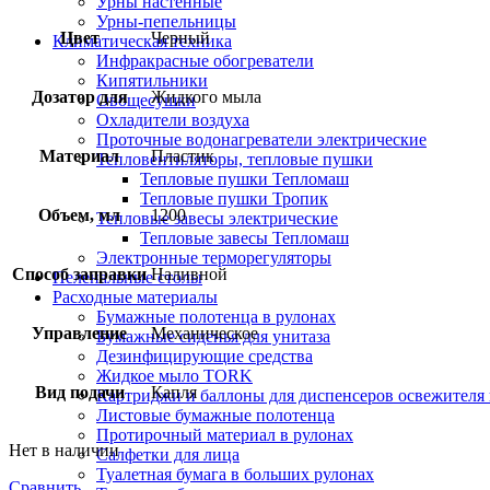
Урны настенные
Урны-пепельницы
Цвет
Черный
Климатическая техника
Инфракрасные обогреватели
Кипятильники
Дозатор для
Жидкого мыла
Овощесушки
Охладители воздуха
Проточные водонагреватели электрические
Материал
Пластик
Тепловентиляторы, тепловые пушки
Тепловые пушки Тепломаш
Тепловые пушки Тропик
Объем, мл
1200
Тепловые завесы электрические
Тепловые завесы Тепломаш
Электронные терморегуляторы
Способ заправки
Наливной
Пеленальные столы
Расходные материалы
Бумажные полотенца в рулонах
Управление
Механическое
Бумажные сиденья для унитаза
Дезинфицирующие средства
Жидкое мыло TORK
Вид подачи
Капля
Картриджи и баллоны для диспенсеров освежителя 
Листовые бумажные полотенца
Протирочный материал в рулонах
Нет в наличии
Салфетки для лица
Туалетная бумага в больших рулонах
Сравнить