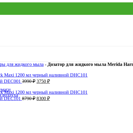
ры для жидкого мыла
-
Дозатор для жидкого мыла Merida Har
ной DEC001
3990
₽
3750
₽
умаги
я воздуха
ной DEC101
8790
₽
8300
₽