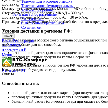
Тележки для мусорного мешка
Доставка
Тележки многофункциональные
Мы осуществляем доставку по г. Москва и МО собственной ку
Тележки уборочные
Стоимость доставки в пределах МКАД – 300 руб.
Фены для волос настенные
Доставка за пределы МКАД – 300 руб. + 30 руб./км.
Классические
При заказе на сумму свыше 10000 рублей-бесплатно в предел
С настенным креплением
Со шлангом
Условия доставки в регионы РФ:
Поиск
Доставка за пределы Московского региона осуществляется пр
Вход / Регистрация
любым, удобным для вас способом:
0
Сравнить
0
элемент
/
0
₽
безналичный расчет (для всех юридических и физических
Меню
перевод денежных средств на карты Сбербанка.
Осуществляем доставку в любой регион РФ удобными для вас
Иные условия обсуждаются индивидуально.
0
элемент
/
0
₽
Оплата
Способы оплаты:
наличный расчет или оплата картой (при получении товар
перевод денежных средств на карту Сбербанка (для удобс
безналичный расчет (стоимость товара при оплате по без