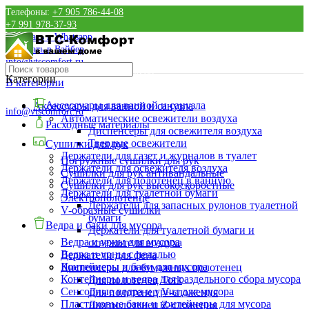
Телефоны:
+7 905 786-44-08
+7 991 978-37-93
Написать в Whatsapp
Написать в Вайбер
info@vtscomfort.ru
Время работы: Пн.-Пт.: 8:00 - 20:00
Категории
В категории
+7 (905) 786-44-08
+7 991 978-37-93
Аксессуары для ванной и санузла
Аксессуары для ванной и санузла
info@vtscomfort.ru
Автоматические освежители воздуха
Расходные материалы
Диспенсеры для освежителя воздуха
Твердые освежители
Сушилки для рук
Держатели для газет и журналов в туалет
Погружные сушилки для рук
Держатели для освежителя воздуха
Сушилки для рук антивандальные
Держатели для полотенец в ванную
Сушилки для рук высокоскоростные
Держатели для туалетной бумаги
Электрополотенце
Держатели для запасных рулонов туалетной
V-образные сушилки
бумаги
Ведра и баки для мусора
Держатели для туалетной бумаги и
Ведра и урны для мусора
освежителя воздуха
Ведра и урны с педалью
Держатели для фена
Контейнеры и баки для мусора
Диспенсеры для бумажных полотенец
Контейнеры и ведра для раздельного сбора мусора
Для полотенец Tork
Сенсорные ведра и урны для мусора
Для полотенец V-сложения
Пластиковые баки и контейнеры для мусора
Для полотенец Z-сложения