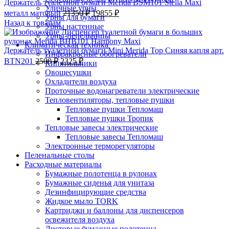
Держатель туалетной бумаги Merida BSM101 Stella Maxi
Уличные урны
металл матовый
21350
₽
19855
₽
Урны для бумаги
Назад к товарам
Урны настенные
Урны-пепельницы
Климатическая техника
Держатель туалетной бумаги Mini Merida Top Синяя капля арт.
Инфракрасные обогреватели
BTN201
2500
₽
2325
₽
Кипятильники
-8%;процент скидки
Овощесушки
Охладители воздуха
Проточные водонагреватели электрические
Тепловентиляторы, тепловые пушки
Тепловые пушки Тепломаш
Тепловые пушки Тропик
Тепловые завесы электрические
Тепловые завесы Тепломаш
Электронные терморегуляторы
Пеленальные столы
Расходные материалы
Бумажные полотенца в рулонах
Бумажные сиденья для унитаза
Дезинфицирующие средства
Жидкое мыло TORK
Картриджи и баллоны для диспенсеров
освежителя воздуха
Листовые бумажные полотенца