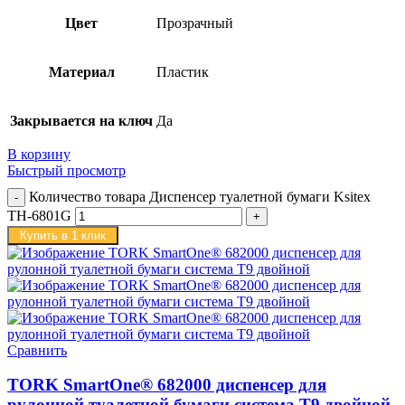
Цвет
Прозрачный
Материал
Пластик
Закрывается на ключ
Да
В корзину
Быстрый просмотр
Количество товара Диспенсер туалетной бумаги Ksitex
TH-6801G
Купить в 1 клик
Сравнить
TORK SmartOne® 682000 диспенсер для
рулонной туалетной бумаги система T9 двойной