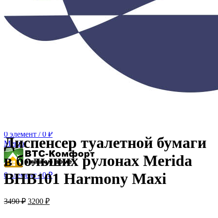
Коврики влаговпитывающие 80 см х 120 см
Коврики влаговпитывающие 90 см х 150 см
Коврики резиновые ячеистые с отверстиями
Тележки для белья
Тележки для мусорного мешка
Тележки многофункциональные
Тележки уборочные
Фены для волос настенные
Классические
С настенным креплением
Со шлангом
Поиск
Вход / Регистрация
0
Сравнить
0
элемент
/
0
₽
Диспенсер туалетной бумаги
Меню
в больших рулонах Merida
BHB101 Harmony Maxi
0
элемент
/
0
₽
3490
₽
3200
₽