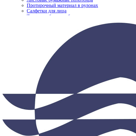
Протирочный материал в рулонах
Салфетки для лица
Нажмите, чтобы увеличить
Туалетная бумага в больших рулонах
Туалетная бумага в стандартных рулонах
Туалетная бумага листовая
Туалетная бумага с центральной вытяжкой
Сушилки для рук
V-образные сушилки
Погружные сушилки для рук
Сушилки для рук антивандальные
Сушилки для рук высокоскоростные
Электрополотенце
Уборочная техника
Подметальные машины
Пылесосы для опасной пыли
Пылесосы для сухой и влажной уборки
Пылесосы для сухой уборки
Уборочный инвентарь
Ведра на колесах
Коврики влаговпитывающие
Коврики влаговпитывающие 1,2 м х 1,8 м
Коврики влаговпитывающие 1,2 м х 10 м
Коврики влаговпитывающие 1,2 м х 15 м
Коврики влаговпитывающие 1,2 м х 2,5 м