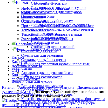
Климатическая техника
Сенсорные смесители
Сенсорные смывы для писсуаров
Инфракрасные обогреватели
Сетки ароматизаторы для писсуаров
Кипятильники
Смесители для биде
Овощесушки
Смесители для ванной с душем
Охладители воздуха
Душевые комплекты без смесителя
Проточные водонагреватели электрические
Душевые комплекты со смесителем и
Тепловые завесы
верхним душем
Тепловентиляторы, тепловые пушки
Смесители для ванной
Электронные терморегуляторы
Стойки для душа
Пеленальные столы
Стойки для душа с лейкой
Фены для волос настенные
Смесители для кухни
Смесители для раковины
Каталог
Стаканы для зубных щеток
Как купить
Стойки для туалетной бумаги напольные
Доставка и оплата
Бахиломаты
ОПТ
Аппараты для надевания бахил
Контакты
Бахилы для бахиломатов
Условия возврата
Ведра и баки для мусора
Ведра и урны для мусора
Каталог
-
Аксессуары для ванной и санузла
-
Диспенсеры для
Ведра и урны с педалью
туалетной бумаги
-
Диспенсер туалетной бумаги в больших
Контейнеры и баки для мусора
рулонах Merida BHB101 Harmony Maxi
Контейнеры и ведра для раздельного сбора мусора
Пластиковые баки и контейнеры для мусора
Сенсорные ведра и урны для мусора