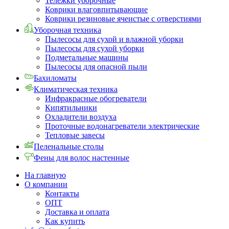
Тележки уборочные
Коврики влаговпитывающие
Коврики резиновые ячеистые с отверстиями
Уборочная техника
Пылесосы для сухой и влажной уборки
Пылесосы для сухой уборки
Подметальные машины
Пылесосы для опасной пыли
Бахиломаты
Климатическая техника
Инфракрасные обогреватели
Кипятильники
Охладители воздуха
Проточные водонагреватели электрические
Тепловые завесы
Пеленальные столы
Фены для волос настенные
На главную
О компании
Контакты
ОПТ
Доставка и оплата
Как купить