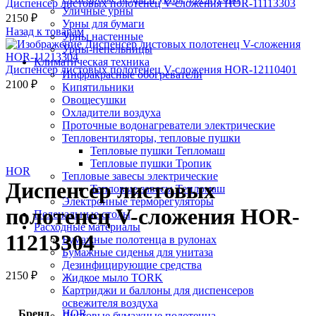
Диспенсер листовых полотенец V-сложения HOR-11113303
Уличные урны
2150
₽
Урны для бумаги
Назад к товарам
Урны настенные
Урны-пепельницы
Климатическая техника
Диспенсер листовых полотенец V-сложения HOR-12110401
Инфракрасные обогреватели
2100
₽
Кипятильники
HOR
Овощесушки
Охладители воздуха
Проточные водонагреватели электрические
Тепловентиляторы, тепловые пушки
Тепловые пушки Тепломаш
Нажмите, чтобы увеличить
Тепловые пушки Тропик
HOR
Тепловые завесы электрические
Диспенсер листовых
Тепловые завесы Тепломаш
Электронные терморегуляторы
полотенец V-сложения HOR-
Пеленальные столы
Расходные материалы
11213304
Бумажные полотенца в рулонах
Бумажные сиденья для унитаза
Дезинфицирующие средства
2150
₽
Жидкое мыло TORK
Картриджи и баллоны для диспенсеров
освежителя воздуха
Бренд
HOR
Листовые бумажные полотенца