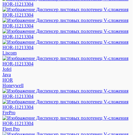
Liscom
Jofel
Java
HOR
Honeywell
FrePro
Fleet Pro