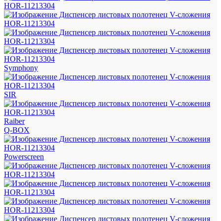
Symphony
SIR
Raiber
Q-BOX
Powerscreen