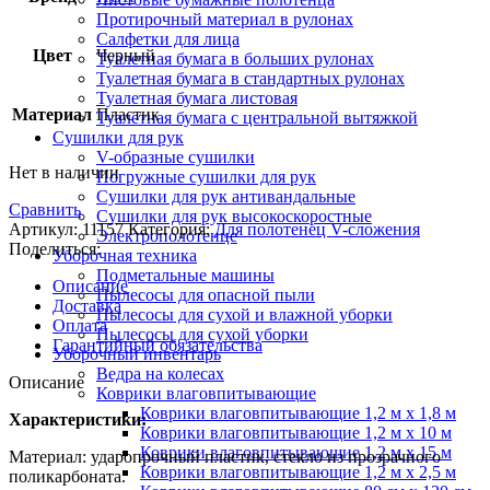
Протирочный материал в рулонах
Салфетки для лица
Цвет
Черный
Туалетная бумага в больших рулонах
Туалетная бумага в стандартных рулонах
Туалетная бумага листовая
Материал
Пластик
Туалетная бумага с центральной вытяжкой
Сушилки для рук
V-образные сушилки
Нет в наличии
Погружные сушилки для рук
Сушилки для рук антивандальные
Сравнить
Сушилки для рук высокоскоростные
Артикул:
11157
Категория:
Для полотенец V-сложения
Электрополотенце
Поделиться:
Уборочная техника
Подметальные машины
Описание
Пылесосы для опасной пыли
Доставка
Пылесосы для сухой и влажной уборки
Оплата
Пылесосы для сухой уборки
Гарантийный обязательства
Уборочный инвентарь
Ведра на колесах
Описание
Коврики влаговпитывающие
Коврики влаговпитывающие 1,2 м х 1,8 м
Характеристики:
Коврики влаговпитывающие 1,2 м х 10 м
Коврики влаговпитывающие 1,2 м х 15 м
Материал: ударопрочный пластик, стекло из прозрачного
Коврики влаговпитывающие 1,2 м х 2,5 м
поликарбоната.