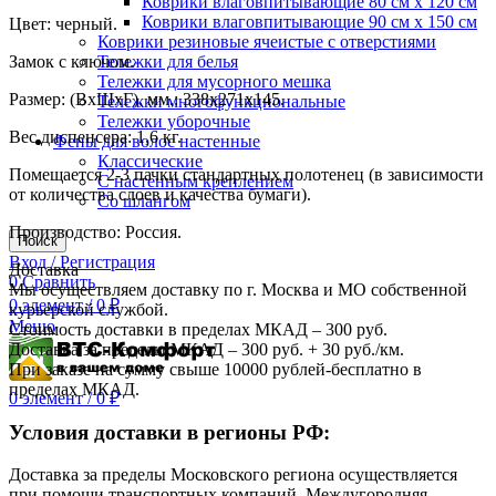
Коврики влаговпитывающие 80 см х 120 см
Коврики влаговпитывающие 90 см х 150 см
Цвет: черный.
Коврики резиновые ячеистые с отверстиями
Замок с ключом.
Тележки для белья
Тележки для мусорного мешка
Размер: (ВхШхГ), мм.: 338х271х145.
Тележки многофункциональные
Тележки уборочные
Вес диспенсера: 1,6 кг.
Фены для волос настенные
Классические
Помещается 2-3 пачки стандартных полотенец (в зависимости
С настенным креплением
от количества слоев и качества бумаги).
Со шлангом
Производство: Россия.
Поиск
Вход / Регистрация
Доставка
0
Сравнить
Мы осуществляем доставку по г. Москва и МО собственной
0
элемент
/
0
₽
курьерской службой.
Меню
Стоимость доставки в пределах МКАД – 300 руб.
Доставка за пределы МКАД – 300 руб. + 30 руб./км.
При заказе на сумму свыше 10000 рублей-бесплатно в
пределах МКАД.
0
элемент
/
0
₽
Условия доставки в регионы РФ:
Доставка за пределы Московского региона осуществляется
при помощи транспортных компаний. Междугородняя