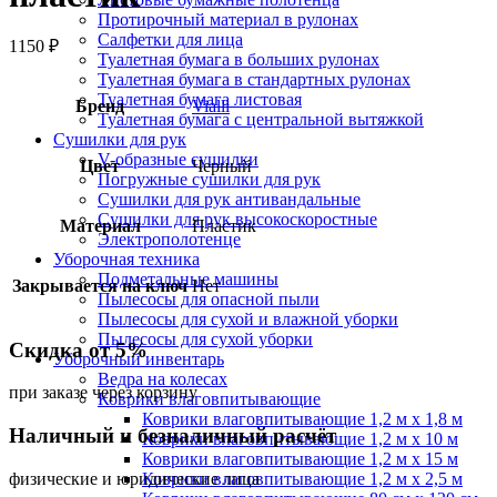
Протирочный материал в рулонах
Салфетки для лица
1150
₽
Туалетная бумага в больших рулонах
Туалетная бумага в стандартных рулонах
Туалетная бумага листовая
Бренд
Vialli
Туалетная бумага с центральной вытяжкой
Сушилки для рук
V-образные сушилки
Цвет
Черный
Погружные сушилки для рук
Сушилки для рук антивандальные
Сушилки для рук высокоскоростные
Материал
Пластик
Электрополотенце
Уборочная техника
Подметальные машины
Закрывается на ключ
Нет
Пылесосы для опасной пыли
Пылесосы для сухой и влажной уборки
Пылесосы для сухой уборки
Скидка от 5%
Уборочный инвентарь
Ведра на колесах
при заказе через корзину
Коврики влаговпитывающие
Коврики влаговпитывающие 1,2 м х 1,8 м
Наличный и безналичный расчёт
Коврики влаговпитывающие 1,2 м х 10 м
Коврики влаговпитывающие 1,2 м х 15 м
физические и юридические лица
Коврики влаговпитывающие 1,2 м х 2,5 м