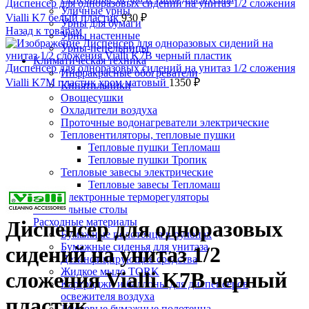
Диспенсер для одноразовых сидений на унитаз 1/2 сложения
Уличные урны
Vialli K7 белый пластик
930
₽
Урны для бумаги
Назад к товарам
Урны настенные
Урны-пепельницы
Климатическая техника
Диспенсер для одноразовых сидений на унитаз 1/2 сложения
Инфракрасные обогреватели
Vialli K7M пластик хром матовый
1350
₽
Кипятильники
Овощесушки
Охладители воздуха
Проточные водонагреватели электрические
Тепловентиляторы, тепловые пушки
Тепловые пушки Тепломаш
Тепловые пушки Тропик
Тепловые завесы электрические
Нажмите, чтобы увеличить
Тепловые завесы Тепломаш
Электронные терморегуляторы
Пеленальные столы
Расходные материалы
Диспенсер для одноразовых
Бумажные полотенца в рулонах
Бумажные сиденья для унитаза
сидений на унитаз 1/2
Дезинфицирующие средства
Жидкое мыло TORK
сложения Vialli K7B черный
Картриджи и баллоны для диспенсеров
освежителя воздуха
пластик
Листовые бумажные полотенца