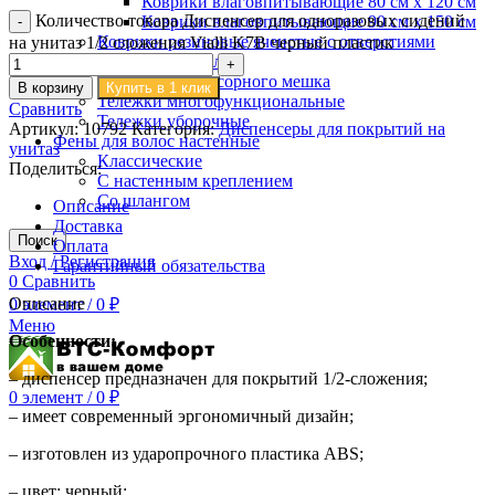
Коврики влаговпитывающие 80 см х 120 см
Количество товара Диспенсер для одноразовых сидений
Коврики влаговпитывающие 90 см х 150 см
Коврики резиновые ячеистые с отверстиями
на унитаз 1/2 сложения Vialli K7B черный пластик
Тележки для белья
Тележки для мусорного мешка
В корзину
Купить в 1 клик
Тележки многофункциональные
Сравнить
Тележки уборочные
Артикул:
10792
Категория:
Диспенсеры для покрытий на
Фены для волос настенные
унитаз
Классические
Поделиться:
С настенным креплением
Со шлангом
Описание
Доставка
Поиск
Оплата
Вход / Регистрация
Гарантийный обязательства
0
Сравнить
Описание
0
элемент
/
0
₽
Меню
Особенности:
– диспенсер предназначен для покрытий 1/2-сложения;
0
элемент
/
0
₽
– имеет современный эргономичный дизайн;
– изготовлен из ударопрочного пластика ABS;
– цвет: черный;