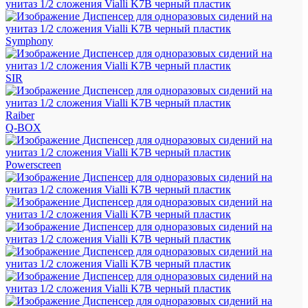
Symphony
SIR
Raiber
Q-BOX
Powerscreen