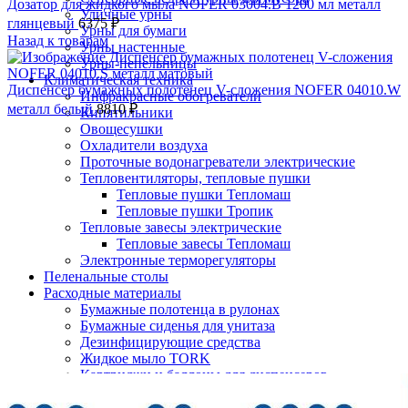
Дозатор для жидкого мыла NOFER 03004.B 1200 мл металл
Уличные урны
глянцевый
6375
₽
Урны для бумаги
Назад к товарам
Урны настенные
Урны-пепельницы
Климатическая техника
Диспенсер бумажных полотенец V-сложения NOFER 04010.W
Инфракрасные обогреватели
металл белый
8810
₽
Кипятильники
Овощесушки
Охладители воздуха
Проточные водонагреватели электрические
Тепловентиляторы, тепловые пушки
Тепловые пушки Тепломаш
Тепловые пушки Тропик
Тепловые завесы электрические
Тепловые завесы Тепломаш
Электронные терморегуляторы
Пеленальные столы
Расходные материалы
Бумажные полотенца в рулонах
Бумажные сиденья для унитаза
Дезинфицирующие средства
Жидкое мыло TORK
Нажмите, чтобы увеличить
Картриджи и баллоны для диспенсеров
освежителя воздуха
Листовые бумажные полотенца