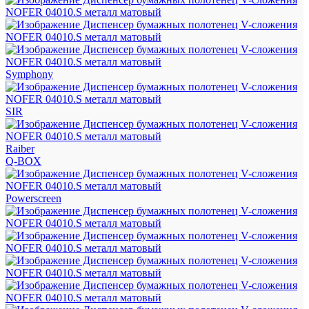
Symphony
SIR
Raiber
Q-BOX
Powerscreen