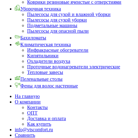
Коврики резиновые ячеистые с отверстиями
Уборочная техника
Пылесосы для сухой и влажной уборки
Пылесосы для сухой уборки
Подметальные машины
Пылесосы для опасной пыли
Бахиломаты
Климатическая техника
Инфракрасные обогреватели
Кипятильники
Охладители воздуха
Проточные водонагреватели электрические
Тепловые завесы
Пеленальные столы
Фены для волос настенные
На главную
О компании
Контакты
ОПТ
Доставка и оплата
Как купить
info@vtscomfort.ru
Сравнить