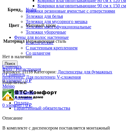
Коврики влаговпитывающие 80 см х 120 см
Коврики влаговпитывающие 90 см х 150 см
Бренд
Nofer
Коврики резиновые ячеистые с отверстиями
Тележки для белья
Тележки для мусорного мешка
Цвет
Матовый хром
Тележки многофункциональные
Тележки уборочные
Фены для волос настенные
Материал
Нержавеющая сталь
Классические
С настенным креплением
Со шлангом
Нет в наличии
Поиск
Сравнить
Вход / Регистрация
Артикул:
11118
Категории:
Диспенсеры для бумажных
0
Сравнить
полотенец
,
Для полотенец V-сложения
0
элемент
/
0
₽
Поделиться:
Меню
Описание
Доставка
Оплата
0
элемент
/
0
₽
Гарантийный обязательства
Описание
В комплекте с диспенсером поставляется монтажный