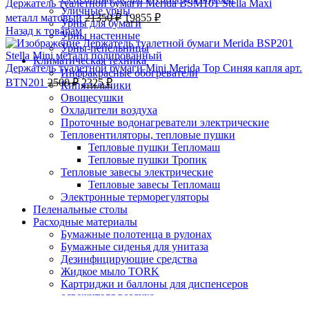
Держатель туалетной бумаги Merida BSM101 Stella Maxi
Уличные урны
металл матовый
21350
₽
19855
₽
Урны для бумаги
Назад к товарам
Урны настенные
Урны-пепельницы
Климатическая техника
Держатель туалетной бумаги Mini Merida Top Синяя капля арт.
Инфракрасные обогреватели
BTN201
2500
₽
2325
₽
Кипятильники
-7%;процент скидки
Овощесушки
Охладители воздуха
Проточные водонагреватели электрические
Тепловентиляторы, тепловые пушки
Тепловые пушки Тепломаш
Тепловые пушки Тропик
Тепловые завесы электрические
Тепловые завесы Тепломаш
Электронные терморегуляторы
Пеленальные столы
Расходные материалы
Бумажные полотенца в рулонах
Бумажные сиденья для унитаза
Дезинфицирующие средства
Жидкое мыло TORK
Картриджи и баллоны для диспенсеров
Нажмите, чтобы увеличить
освежителя воздуха
Листовые бумажные полотенца