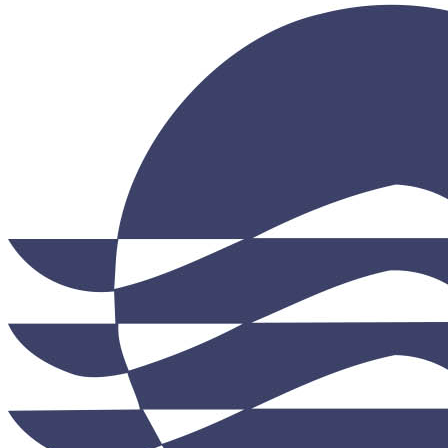
Протирочный материал в рулонах
Салфетки для лица
Туалетная бумага в больших рулонах
Туалетная бумага в стандартных рулонах
Туалетная бумага листовая
Туалетная бумага с центральной вытяжкой
Сушилки для рук
V-образные сушилки
Погружные сушилки для рук
Сушилки для рук антивандальные
Сушилки для рук высокоскоростные
Электрополотенце
Уборочная техника
Подметальные машины
Пылесосы для опасной пыли
Пылесосы для сухой и влажной уборки
Пылесосы для сухой уборки
Уборочный инвентарь
Ведра на колесах
Коврики влаговпитывающие
Коврики влаговпитывающие 1,2 м х 1,8 м
Коврики влаговпитывающие 1,2 м х 10 м
Коврики влаговпитывающие 1,2 м х 15 м
Коврики влаговпитывающие 1,2 м х 2,5 м