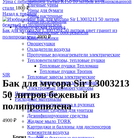
Урна с пепельницей Титан К150 10 литров из оцинкованной
Уличные урны
стали
1800
₽
Урны для бумаги
Назад к товарам
Урны настенные
Урны-пепельницы
Климатическая техника
Бак для мусора Sir L3003204 50 литров цвет гранит из
Инфракрасные обогреватели
полипропилена
4900
₽
Кипятильники
Овощесушки
Охладители воздуха
Проточные водонагреватели электрические
Тепловентиляторы, тепловые пушки
Тепловые пушки Тепломаш
Нажмите, чтобы увеличить
Тепловые пушки Тропик
SIR
Тепловые завесы электрические
Бак для мусора Sir L3003213
Тепловые завесы Тепломаш
Электронные терморегуляторы
50 литров бежевый из
Пеленальные столы
Расходные материалы
полипропилена
Бумажные полотенца в рулонах
Бумажные сиденья для унитаза
Дезинфицирующие средства
4900
₽
Жидкое мыло TORK
Картриджи и баллоны для диспенсеров
освежителя воздуха
Бренд
SIR
Листовые бумажные полотенца