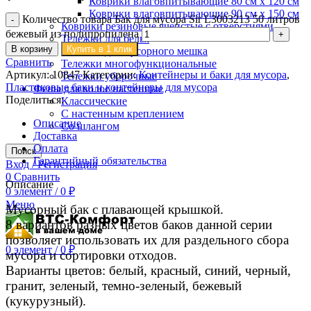
Коврики влаговпитывающие 80 см х 120 см
Коврики влаговпитывающие 90 см х 150 см
Количество товара Бак для мусора Sir L3003213 50 литров
Коврики резиновые ячеистые с отверстиями
бежевый из полипропилена
Тележки для белья
В корзину
Купить в 1 клик
Тележки для мусорного мешка
Сравнить
Тележки многофункциональные
Артикул:
10847
Категории:
Контейнеры и баки для мусора
,
Тележки уборочные
Пластиковые баки и контейнеры для мусора
Фены для волос настенные
Поделиться:
Классические
С настенным креплением
Описание
Со шлангом
Доставка
Оплата
Поиск
Гарантийный обязательства
Вход / Регистрация
0
Сравнить
Описание
0
элемент
/
0
₽
Меню
Мусорный бак с плавающей крышкой.
8 вариантов разных цветов баков данной серии
позволяет использовать их для раздельного сбора
0
элемент
/
0
₽
мусора и сортировки отходов.
Варианты цветов: белый, красный, синий, черный,
гранит, зеленый, темно-зеленый, бежевый
(кукурузный).