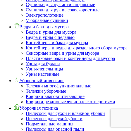
Сушилки для рук антивандальные
Сушилки для рук высокоскоростные
Электрополотенце
V-образные сушилки
Ведра и баки для мусора
Ведра и урны для мусора
Ведра и урны с педалью
Контейнеры и баки для мусора
Контейнеры и ведра для раздельного сбора мусора
Сенсорные ведра и урны для мусора
Пластиковые баки и контейнеры для мусора
Урны для бумаги
Урны-пепельницы
Урны настенные
Уборочный инвентарь
Тележки многофункциональные
Тележки уборочные
Коврики влаговпитывающие
Коврики резиновые ячеистые с отверстиями
Уборочная техника
Пылесосы для сухой и влажной уборки
Пылесосы для сухой уборки
Подметальные машины
Пылесосы для опасной пыли