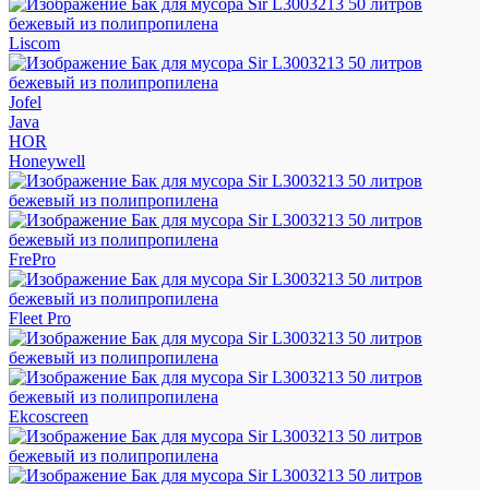
Liscom
Jofel
Java
HOR
Honeywell
FrePro
Fleet Pro
Ekcoscreen