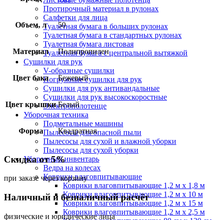
Протирочный материал в рулонах
Салфетки для лица
Объем, л
50
Туалетная бумага в больших рулонах
Туалетная бумага в стандартных рулонах
Туалетная бумага листовая
Материал
Полипропилен
Туалетная бумага с центральной вытяжкой
Сушилки для рук
V-образные сушилки
Цвет бака
Бежевый
Погружные сушилки для рук
Сушилки для рук антивандальные
Сушилки для рук высокоскоростные
Цвет крышки
Белый
Электрополотенце
Уборочная техника
Подметальные машины
Форма
Квадратная
Пылесосы для опасной пыли
Пылесосы для сухой и влажной уборки
Пылесосы для сухой уборки
Скидка от 5%
Уборочный инвентарь
Ведра на колесах
Коврики влаговпитывающие
при заказе через корзину
Коврики влаговпитывающие 1,2 м х 1,8 м
Коврики влаговпитывающие 1,2 м х 10 м
Наличный и безналичный расчёт
Коврики влаговпитывающие 1,2 м х 15 м
Коврики влаговпитывающие 1,2 м х 2,5 м
физические и юридические лица