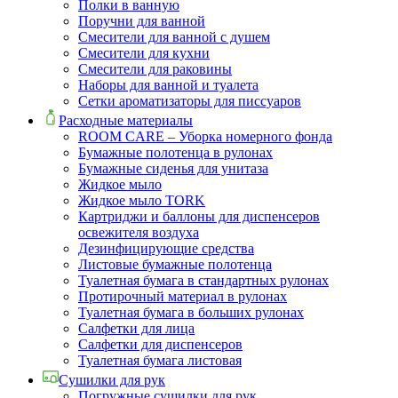
Полки в ванную
Поручни для ванной
Смесители для ванной с душем
Смесители для кухни
Смесители для раковины
Наборы для ванной и туалета
Сетки ароматизаторы для писсуаров
Расходные материалы
ROOM CARE – Уборка номерного фонда
Бумажные полотенца в рулонах
Бумажные сиденья для унитаза
Жидкое мыло
Жидкое мыло TORK
Картриджи и баллоны для диспенсеров
освежителя воздуха
Дезинфицирующие средства
Листовые бумажные полотенца
Туалетная бумага в стандартных рулонах
Протирочный материал в рулонах
Туалетная бумага в больших рулонах
Салфетки для лица
Салфетки для диспенсеров
Туалетная бумага листовая
Сушилки для рук
Погружные сушилки для рук