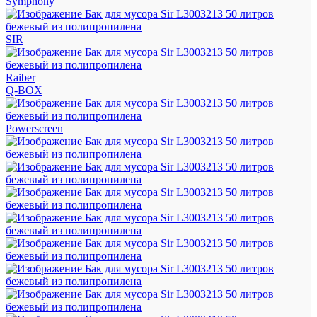
Symphony
SIR
Raiber
Q-BOX
Powerscreen