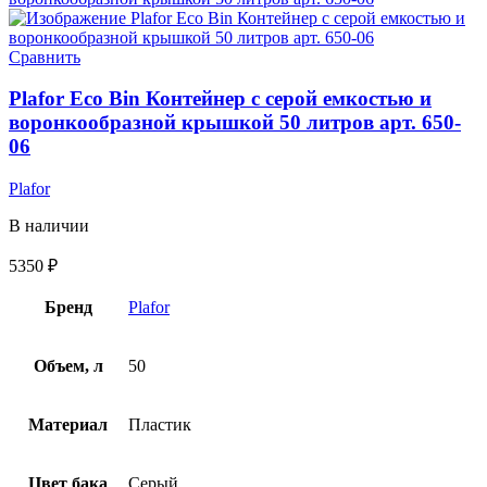
Сравнить
Plafor Eco Bin Контейнер с серой емкостью и
воронкообразной крышкой 50 литров арт. 650-
06
Plafor
В наличии
5350
₽
Бренд
Plafor
Объем, л
50
Материал
Пластик
Цвет бака
Серый