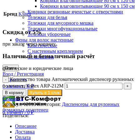
Коврики влаговпитывающие 80 см х 120 см
Коврики влаговпитывающие 90 см х 150 см
Коврики резиновые ячеистые с отверстиями
Бренд
Ksitex
Тележки для белья
Тележки для мусорного мешка
Тележки многофункциональные
Скидка от 5%
Тележки уборочные
Фены для волос настенные
при заказе через корзину
Классические
С настенным креплением
Наличный и безналичный расчёт
Со шлангом
физические и юридические лица
Поиск
Вход / Регистрация
Количество товара Автоматический диспенсер рулонных
0
Сравнить
полотенец Ksitex ARP-212M
0
элемент
/
0
₽
Меню
В корзину
Купить в 1 клик
Сравнить
Артикул:
12018
Категория:
Диспенсеры для рулонных
бумажных полотенец
0
элемент
/
0
₽
Поделиться:
Описание
Доставка
Оплата