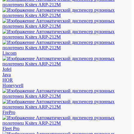
Liscom
Jofel
Java
HOR
Honeywell
FrePro
Fleet Pro