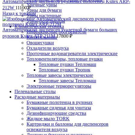
Автоматический диспенсер рулонных полотенец Ksitex ARP-
Уличные урны
212W
11100
₽
Урны для бумаги
Назад к товарам
Урны настенные
Урны-пепельницы
Климатическая техника
Автоматический диспенсер туалетной бумаги больших
Инфракрасные обогреватели
рулонов Ksitex ATP-211M
17800
₽
Кипятильники
Овощесушки
Охладители воздуха
Проточные водонагреватели электрические
Тепловентиляторы, тепловые пушки
Тепловые пушки Тепломаш
Тепловые пушки Тропик
Тепловые завесы электрические
Тепловые завесы Тепломаш
Электронные терморегуляторы
Пеленальные столы
Расходные материалы
Бумажные полотенца в рулонах
Бумажные сиденья для унитаза
Дезинфицирующие средства
Жидкое мыло TORK
Картриджи и баллоны для диспенсеров
освежителя воздуха
Листовые бумажные полотенца