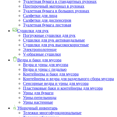
Туалетная бумага в стандартных рулонах
Протирочный материал в рулонах
Туалетная бумага в больших рулонах
Салфетки для лица
Салфетки для диспенсеров
Туалетная бумага листовая
Сушилки для рук
Погружные сушилки для рук
Сушилки для рук антивандальные
Сушилки для рук высокоскоростные
Электрополотенце
V-образные сушилки
Ведра и баки для мусора
Ведра и урны для мусора
Ведра и урны с педалью
Контейнеры и баки для мусора
Контейнеры и ведра для раздельного сбора мусора
Сенсорные ведра и урны для мусора
Пластиковые баки и контейнеры для мусора
Урны для бумаги
Урны-пепельницы
Урны настенные
Уборочный инвентарь
Тележки многофункциональные