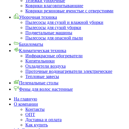
Тележки уборочные
Коврики влаговпитывающие
Коврики резиновые ячеистые с отверстиями
Уборочная техника
Пылесосы для сухой и влажной уборки
Пылесосы для сухой уборки
Подметальные машины
Пылесосы для опасной пыли
Бахиломаты
Климатическая техника
Инфракрасные обогреватели
Кипятильники
Охладители воздуха
Проточные водонагреватели электрические
Тепловые завесы
Пеленальные столы
Фены для волос настенные
На главную
О компании
Контакты
ОПТ
Доставка и оплата
Как купить