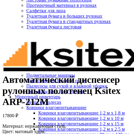
Протирочный материал в рулонах
Салфетки для лица
Туалетная бумага в больших рулонах
Туалетная бумага в стандартных рулонах
Туалетная бумага листовая
Нажмите, чтобы увеличить
Туалетная бумага с центральной вытяжкой
Сушилки для рук
V-образные сушилки
Погружные сушилки для рук
Сушилки для рук антивандальные
Сушилки для рук высокоскоростные
Электрополотенце
Уборочная техника
Подметальные машины
Автоматический диспенсер
Пылесосы для опасной пыли
Пылесосы для сухой и влажной уборки
рулонных полотенец Ksitex
Пылесосы для сухой уборки
Уборочный инвентарь
ARP-212M
Ведра на колесах
Коврики влаговпитывающие
Коврики влаговпитывающие 1,2 м х 1,8 м
17800
₽
Коврики влаговпитывающие 1,2 м х 10 м
Коврики влаговпитывающие 1,2 м х 15 м
Материал: нержавеющая сталь.
Коврики влаговпитывающие 1,2 м х 2,5 м
Цвет: матовый хром.