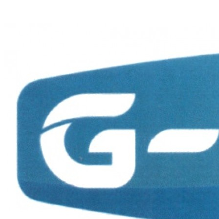
Протирочный материал в рулонах
Салфетки для лица
Туалетная бумага в больших рулонах
Туалетная бумага в стандартных рулонах
Туалетная бумага листовая
Туалетная бумага с центральной вытяжкой
Сушилки для рук
V-образные сушилки
Погружные сушилки для рук
Сушилки для рук антивандальные
Сушилки для рук высокоскоростные
Электрополотенце
Уборочная техника
Подметальные машины
Пылесосы для опасной пыли
Пылесосы для сухой и влажной уборки
Пылесосы для сухой уборки
Уборочный инвентарь
Ведра на колесах
Коврики влаговпитывающие
Коврики влаговпитывающие 1,2 м х 1,8 м
Коврики влаговпитывающие 1,2 м х 10 м
Коврики влаговпитывающие 1,2 м х 15 м
Коврики влаговпитывающие 1,2 м х 2,5 м