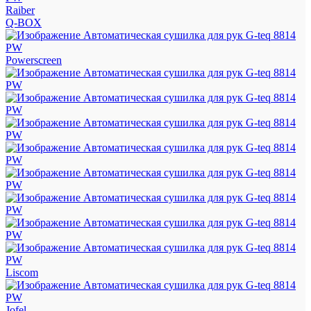
Raiber
Q-BOX
Powerscreen
Liscom
Jofel