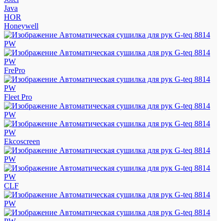
Java
HOR
Honeywell
FrePro
Fleet Pro
Ekcoscreen
CLF