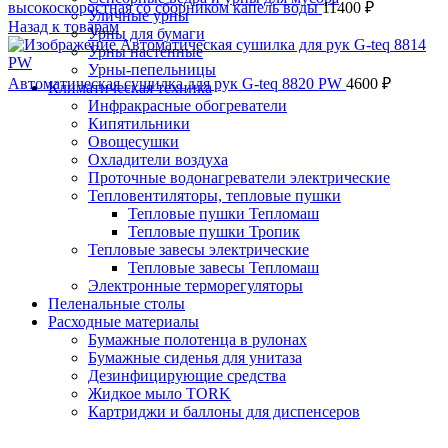
высокоскоростная со сборником капель воды
11400
₽
Уличные урны
Назад к товарам
Урны для бумаги
Урны настенные
Урны-пепельницы
Автоматическая сушилка для рук G-teq 8820 PW
4600
₽
Климатическая техника
Инфракрасные обогреватели
Кипятильники
Овощесушки
Охладители воздуха
Проточные водонагреватели электрические
Тепловентиляторы, тепловые пушки
Тепловые пушки Тепломаш
Тепловые пушки Тропик
Тепловые завесы электрические
Тепловые завесы Тепломаш
Электронные терморегуляторы
Пеленальные столы
Расходные материалы
Бумажные полотенца в рулонах
Бумажные сиденья для унитаза
Дезинфицирующие средства
Жидкое мыло TORK
Картриджи и баллоны для диспенсеров
Нажмите, чтобы увеличить
освежителя воздуха
Листовые бумажные полотенца