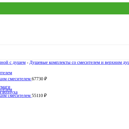
нной с душем
-
Душевые комплекты со смесителем и верхним д
ским смесителем
67730
₽
умаги
я воздуха
ским смесителем
55110
₽