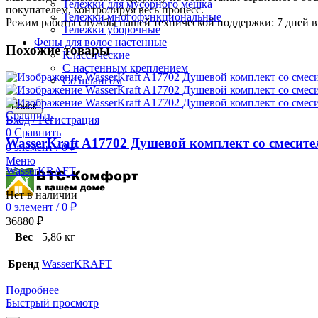
Тележки для мусорного мешка
покупателем, контролируя весь процесс.
Тележки многофункциональные
Режим работы службы нашей технической поддержки: 7 дней в 
Тележки уборочные
Фены для волос настенные
Похожие товары
Классические
С настенным креплением
Со шлангом
Поиск
Сравнить
Вход / Регистрация
0
Сравнить
WasserKraft A17702 Душевой комплект со смесите
0
элемент
/
0
₽
Меню
WasserKRAFT
Нет в наличии
0
элемент
/
0
₽
36880
₽
Вес
5,86 кг
Бренд
WasserKRAFT
Подробнее
Быстрый просмотр