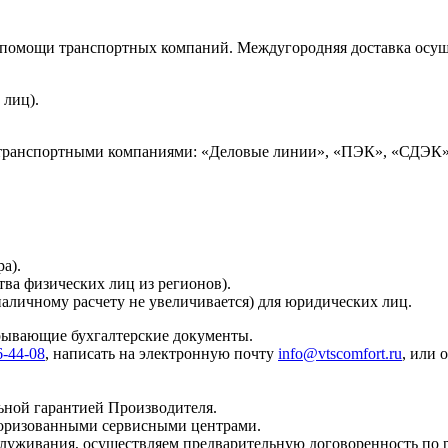
и помощи транспортных компаний. Междугородняя доставка осущ
 лиц).
 транспортными компаниями: «Деловые линии», «ПЭК», «СДЭК»
а).
тва физических лиц из регионов).
наличному расчету не увеличивается) для юридических лиц.
крывающие бухгалтерские документы.
6-44-08
, написать на электронную почту
info@vtscomfort.ru
, или 
ьной гарантией Производителя.
торизованными сервисными центрами.
бслуживания, осуществляем предварительную договоренность по