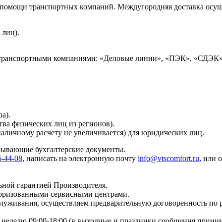
и помощи транспортных компаний. Междугородняя доставка осущ
 лиц).
 транспортными компаниями: «Деловые линии», «ПЭК», «СДЭК»
а).
тва физических лиц из регионов).
наличному расчету не увеличивается) для юридических лиц.
крывающие бухгалтерские документы.
6-44-08
, написать на электронную почту
info@vtscomfort.ru
, или 
ьной гарантией Производителя.
торизованными сервисными центрами.
бслуживания, осуществляем предварительную договоренность по
неделю 09:00-18:00 (в выходные и праздники сообщения приним