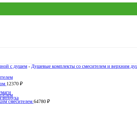
нной с душем
-
Душевые комплекты со смесителем и верхним д
вом
12370
₽
умаги
я воздуха
ским смесителем
64780
₽