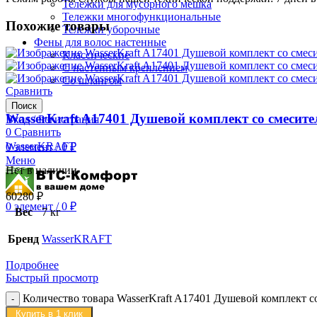
Тележки для мусорного мешка
Тележки многофункциональные
Похожие товары
Тележки уборочные
Фены для волос настенные
Классические
С настенным креплением
Со шлангом
Сравнить
Поиск
WasserKraft A17401 Душевой комплект со смесите
Вход / Регистрация
0
Сравнить
WasserKRAFT
0
элемент
/
0
₽
Меню
Нет в наличии
60280
₽
0
элемент
/
0
₽
Вес
7 кг
Бренд
WasserKRAFT
Подробнее
Быстрый просмотр
Количество товара WasserKraft A17401 Душевой комплект с
Купить в 1 клик