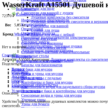
WasserKraft A15501 Душевой 
Пылесосы для опасной пыли
Сетки ароматизаторы для писсуаров
Смесители для биде
Бахиломаты
Смесители для ванной с душем
Климатическая техника
72370
₽
Душевые комплекты без смесителя
Инфракрасные обогреватели
Душевые комплекты со смесителем и верхни
Кипятильники
Вес
5,85 кг
Смесители для ванной
Овощесушки
Стойки для душа
Охладители воздуха
Бренд
WasserKRAFT
Стойки для душа с лейкой
Проточные водонагреватели электрические
Смесители для кухни
Тепловые завесы
Смесители для раковины
Тепловентиляторы, тепловые пушки
Нет в наличии
Стаканы для зубных щеток
Электронные терморегуляторы
Стойки для туалетной бумаги напольные
Сравнить
Пеленальные столы
Бахиломаты
Артикул:
A15501
Категория:
Душевые комплекты со смесителе
Аппараты для надевания бахил
Фены для волос настенные
Поделиться:
Бахилы для бахиломатов
Каталог
Ведра и баки для мусора
Описание
Как купить
Ведра и урны для мусора
Доставка
Доставка и оплата
Ведра и урны с педалью
Оплата
ОПТ
Контейнеры и баки для мусора
Гарантийный обязательства
Контакты
Контейнеры и ведра для раздельного сбора мусора
Условия возврата
Пластиковые баки и контейнеры для мусора
Описание
Сенсорные ведра и урны для мусора
Уличные урны
Удобство при использовании душевых комплектов можно почув
Урны для бумаги
смесителю.