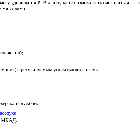
ссу удовольствий. Вы получаете возможность насладиться в лю
выми силами.
отложений;
ания) с регулируемым углом наклона струи;
рьерской службой.
воздуха
ах МКАД.