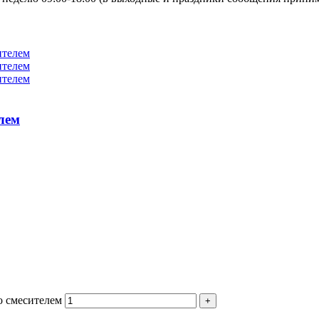
лем
о смесителем