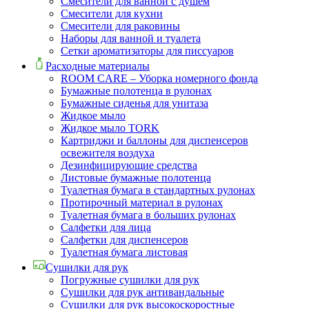
Смесители для ванной с душем
Смесители для кухни
Смесители для раковины
Наборы для ванной и туалета
Сетки ароматизаторы для писсуаров
Расходные материалы
ROOM CARE – Уборка номерного фонда
Бумажные полотенца в рулонах
Бумажные сиденья для унитаза
Жидкое мыло
Жидкое мыло TORK
Картриджи и баллоны для диспенсеров
освежителя воздуха
Дезинфицирующие средства
Листовые бумажные полотенца
Туалетная бумага в стандартных рулонах
Протирочный материал в рулонах
Туалетная бумага в больших рулонах
Салфетки для лица
Салфетки для диспенсеров
Туалетная бумага листовая
Сушилки для рук
Погружные сушилки для рук
Сушилки для рук антивандальные
Сушилки для рук высокоскоростные