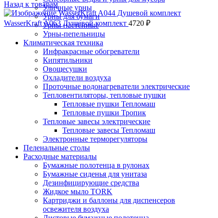
Назад к товарам
Уличные урны
Урны для бумаги
WasserKraft A063 Душевой комплект
4720
₽
Урны настенные
Урны-пепельницы
Климатическая техника
Инфракрасные обогреватели
Кипятильники
Овощесушки
Охладители воздуха
Проточные водонагреватели электрические
Тепловентиляторы, тепловые пушки
Тепловые пушки Тепломаш
Тепловые пушки Тропик
Тепловые завесы электрические
Тепловые завесы Тепломаш
Электронные терморегуляторы
Пеленальные столы
Расходные материалы
Бумажные полотенца в рулонах
Бумажные сиденья для унитаза
Дезинфицирующие средства
Жидкое мыло TORK
Картриджи и баллоны для диспенсеров
освежителя воздуха
Листовые бумажные полотенца