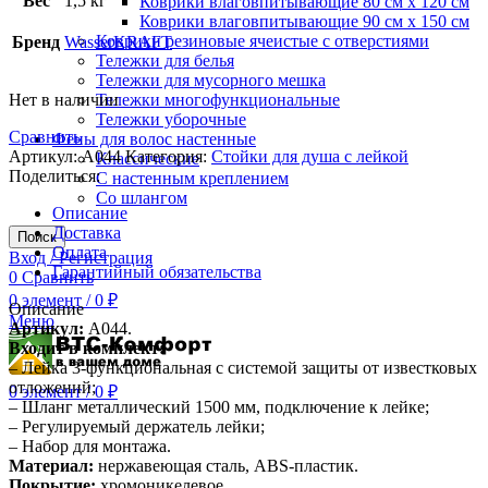
Вес
1,5 кг
Коврики влаговпитывающие 80 см х 120 см
Коврики влаговпитывающие 90 см х 150 см
Коврики резиновые ячеистые с отверстиями
Бренд
WasserKRAFT
Тележки для белья
Тележки для мусорного мешка
Нет в наличии
Тележки многофункциональные
Тележки уборочные
Сравнить
Фены для волос настенные
Артикул:
A044
Категория:
Стойки для душа с лейкой
Классические
Поделиться:
С настенным креплением
Со шлангом
Описание
Доставка
Поиск
Оплата
Вход / Регистрация
Гарантийный обязательства
0
Сравнить
0
элемент
/
0
₽
Описание
Меню
Артикул:
A044.
Входит в комплект:
– Лейка 3-функциональная с системой защиты от известковых
отложений;
0
элемент
/
0
₽
– Шланг металлический 1500 мм, подключение к лейке;
– Регулируемый держатель лейки;
– Набор для монтажа.
Материал:
нержавеющая сталь, ABS-пластик.
Покрытие:
хромоникелевое.