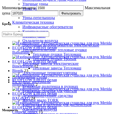
Уличные урны
Минимальная цена
Максимальная
Урны для бумаги
Урны настенные
цена
Фильтровать
Урны-пепельницы
Климатическая техника
Бренд
Инфракрасные обогреватели
Кипятильники
Овощесушки
Охладители воздуха
Проточные водонагреватели электрические
Тепловентиляторы, тепловые пушки
Ballu
Ballu
9
Тепловые пушки Тепломаш
Тепловые пушки Тропик
Тепловые завесы электрические
Binele
Binele
12
Тепловые завесы Тепломаш
Bionik
23
Электронные терморегуляторы
Пеленальные столы
Расходные материалы
Brimix
Brimix
2
Бумажные полотенца в рулонах
Бумажные сиденья для унитаза
Дезинфицирующие средства
BXG
BXG
24
Жидкое мыло TORK
Картриджи и баллоны для диспенсеров
освежителя воздуха
Мощность
Connex
Connex
15
Листовые бумажные полотенца