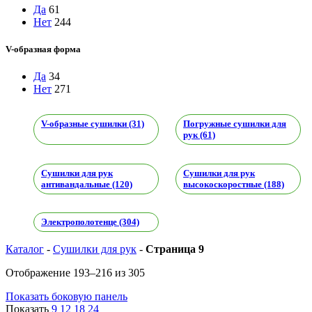
Да
61
Нет
244
V-образная форма
Да
34
Нет
271
V-образные сушилки (31)
Погружные сушилки для
рук (61)
Сушилки для рук
Сушилки для рук
антивандальные (120)
высокоскоростные (188)
Электрополотенце (304)
Каталог
-
Сушилки для рук
-
Страница 9
Отображение 193–216 из 305
Показать боковую панель
Показать
9
12
18
24