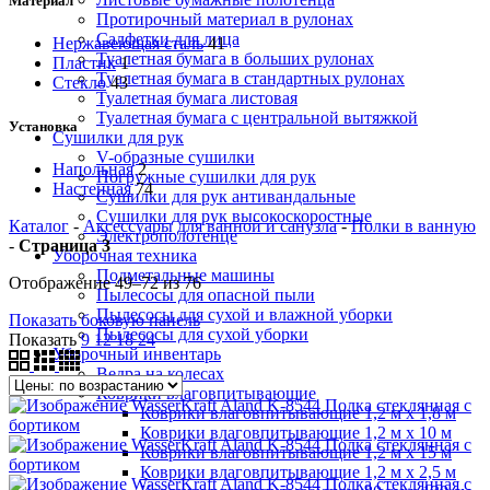
Материал
Протирочный материал в рулонах
Салфетки для лица
Нержавеющая сталь
41
Туалетная бумага в больших рулонах
Пластик
1
Туалетная бумага в стандартных рулонах
Стекло
43
Туалетная бумага листовая
Туалетная бумага с центральной вытяжкой
Установка
Сушилки для рук
V-образные сушилки
Напольная
2
Погружные сушилки для рук
Настенная
74
Сушилки для рук антивандальные
Сушилки для рук высокоскоростные
Каталог
-
Аксессуары для ванной и санузла
-
Полки в ванную
Электрополотенце
-
Страница 3
Уборочная техника
Подметальные машины
Отображение 49–72 из 76
Пылесосы для опасной пыли
Пылесосы для сухой и влажной уборки
Показать боковую панель
Пылесосы для сухой уборки
Показать
9
12
18
24
Уборочный инвентарь
Ведра на колесах
Коврики влаговпитывающие
Коврики влаговпитывающие 1,2 м х 1,8 м
Коврики влаговпитывающие 1,2 м х 10 м
Коврики влаговпитывающие 1,2 м х 15 м
Коврики влаговпитывающие 1,2 м х 2,5 м