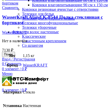
Коврики влаговпитывающие 80 см х 120 см
Коврики влаговпитывающие 90 см х 150 см
Сравнить
Коврики резиновые ячеистые с отверстиями
Тележки для белья
WasserKraft Aland K-8544 Полка стеклянная с
Тележки для мусорного мешка
бортиком
Тележки многофункциональные
Тележки уборочные
Фены для волос настенные
WasserKRAFT
Классические
С настенным креплением
Нет в наличии
Со шлангом
7130
₽
Поиск
Вес
1,15 кг
Вход / Регистрация
0
Сравнить
Бренд
WasserKRAFT
0
элемент
/
0
₽
Меню
Цвет
Прозрачный
0
элемент
/
0
₽
Материал
Стекло
Установка
Настенная