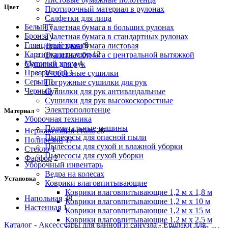
Цвет
Протирочный материал в рулонах
Салфетки для лица
Белый
7
Туалетная бумага в больших рулонах
Бронза
1
Туалетная бумага в стандартных рулонах
Глянцевый хром
8
Туалетная бумага листовая
Картинка или узор
12
Туалетная бумага с центральной вытяжкой
Матовый хром
4
Сушилки для рук
Прозрачный
1
V-образные сушилки
Серый
1
Погружные сушилки для рук
Черный
7
Сушилки для рук антивандальные
Сушилки для рук высокоскоростные
Электрополотенце
Материал
Уборочная техника
Подметальные машины
Нержавеющая сталь
29
Пылесосы для опасной пыли
Полирезин
17
Пылесосы для сухой и влажной уборки
Стекло
1
Пылесосы для сухой уборки
Фарфор
2
Уборочный инвентарь
Ведра на колесах
Установка
Коврики влаговпитывающие
Коврики влаговпитывающие 1,2 м х 1,8 м
Напольная
38
Коврики влаговпитывающие 1,2 м х 10 м
Настенная
1
Коврики влаговпитывающие 1,2 м х 15 м
Коврики влаговпитывающие 1,2 м х 2,5 м
Каталог
-
Аксессуары для ванной и санузла
-
Ершики для