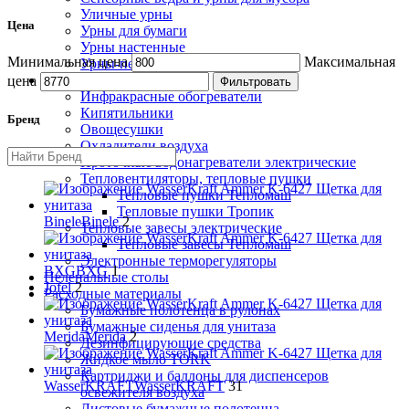
Уличные урны
Цена
Урны для бумаги
Урны настенные
Минимальная цена
Максимальная
Урны-пепельницы
Климатическая техника
цена
Фильтровать
Инфракрасные обогреватели
Кипятильники
Бренд
Овощесушки
Охладители воздуха
Проточные водонагреватели электрические
Тепловентиляторы, тепловые пушки
Тепловые пушки Тепломаш
Тепловые пушки Тропик
Binele
Binele
2
Тепловые завесы электрические
Тепловые завесы Тепломаш
Электронные терморегуляторы
BXG
BXG
1
Пеленальные столы
Jofel
2
Расходные материалы
Бумажные полотенца в рулонах
Бумажные сиденья для унитаза
Merida
Merida
2
Дезинфицирующие средства
Жидкое мыло TORK
Картриджи и баллоны для диспенсеров
WasserKRAFT
WasserKRAFT
31
освежителя воздуха
Листовые бумажные полотенца